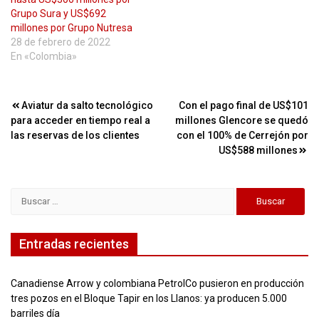
Grupo Sura y US$692
millones por Grupo Nutresa
28 de febrero de 2022
En «Colombia»
Navegación
Aviatur da salto tecnológico
Con el pago final de US$101
para acceder en tiempo real a
millones Glencore se quedó
de
las reservas de los clientes
con el 100% de Cerrejón por
entradas
US$588 millones
Buscar:
Entradas recientes
Canadiense Arrow y colombiana PetrolCo pusieron en producción
tres pozos en el Bloque Tapir en los Llanos: ya producen 5.000
barriles día