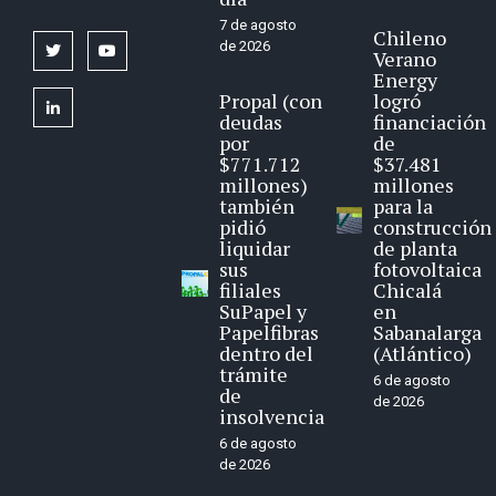
7 de agosto
Chileno
de 2026
twitter
youtube
Verano
Energy
Propal (con
logró
linkedin
deudas
financiación
por
de
$771.712
$37.481
millones)
millones
también
para la
pidió
construcción
liquidar
de planta
sus
fotovoltaica
filiales
Chicalá
SuPapel y
en
Papelfibras
Sabanalarga
dentro del
(Atlántico)
trámite
6 de agosto
de
de 2026
insolvencia
6 de agosto
de 2026