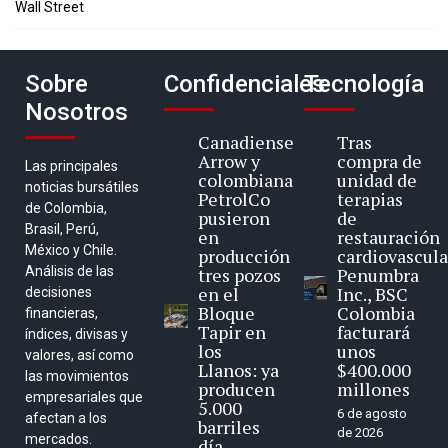
Wall Street
Sobre
Confidenciales
Tecnología
Nosotros
Canadiense
Tras
Arrow y
compra de
Las principales
colombiana
unidad de
noticias bursátiles
PetrolCo
terapias
de Colombia,
pusieron
de
Brasil, Perú,
en
restauración
México y Chile.
producción
cardiovascula
Análisis de las
tres pozos
Penumbra
en el
Inc., BSC
decisiones
Bloque
Colombia
financieras,
Tapir en
facturará
índices, divisas y
los
unos
valores, así como
Llanos: ya
$400.000
las movimientos
producen
millones
empresariales que
5.000
6 de agosto
afectan a los
barriles
de 2026
mercados.
día