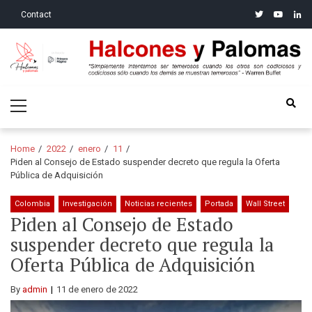
Skip
Skip
twitter
youtube
linke
Contact
to
to
navigation
content
Halcones y Palomas
“Simplemente intentamos ser temerosos cuando los otros son
Primary
codiciosos y codiciosos sólo cuando los demás se muestran
Menu
temerosos”: Warren Buffet
Home
2022
enero
11
Piden al Consejo de Estado suspender decreto que regula la Oferta
Pública de Adquisición
Colombia
Investigación
Noticias recientes
Portada
Wall Street
Piden al Consejo de Estado
suspender decreto que regula la
Oferta Pública de Adquisición
By
admin
11 de enero de 2022