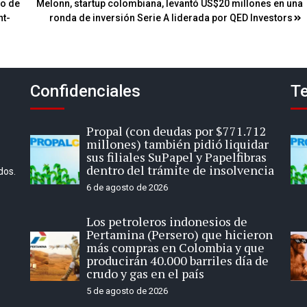
io de
Melonn, startup colombiana, levantó US$20 millones en una
nt-
ronda de inversión Serie A liderada por QED Investors
Confidenciales
Te
Propal (con deudas por $771.712
millones) también pidió liquidar
sus filiales SuPapel y Papelfibras
dentro del trámite de insolvencia
dos.
6 de agosto de 2026
Los petroleros indonesios de
Pertamina (Persero) que hicieron
más compras en Colombia y que
producirán 40.000 barriles día de
crudo y gas en el país
5 de agosto de 2026