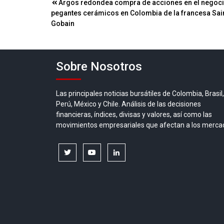
Navegación
Argos redondea compra de acciones en el negoc
pegantes cerámicos en Colombia de la francesa Sai
de
Gobain
entradas
Sobre Nosotros
Las principales noticias bursátiles de Colombia, Brasil,
Perú, México y Chile. Análisis de las decisiones
financieras, índices, divisas y valores, así como las
movimientos empresariales que afectan a los merca
twitter
youtube
linkedin