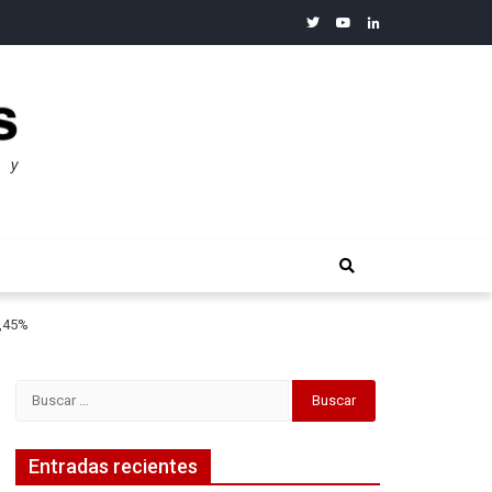
twitter
youtube
linkedin
merosos”: Warren Buffet
5,45%
Buscar:
Entradas recientes