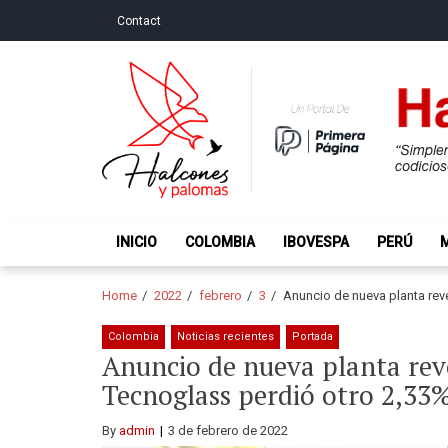
Skip
Skip
Contact
to
to
navigation
content
Halcones y Palo
“Simplemente intentamos ser temerosos cuando los ot
INICIO
COLOMBIA
IBOVESPA
PERÚ
Home
2022
febrero
3
Anuncio de nueva planta rev
Colombia
Noticias recientes
Portada
Anuncio de nueva planta rev
Tecnoglass perdió otro 2,33
By
admin
3 de febrero de 2022