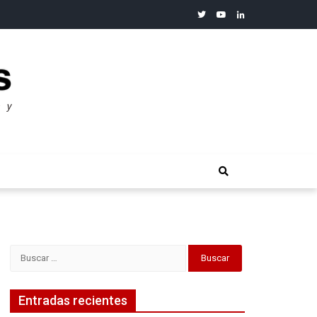
twitter
youtube
linkedin
merosos”: Warren Buffet
Buscar:
Entradas recientes