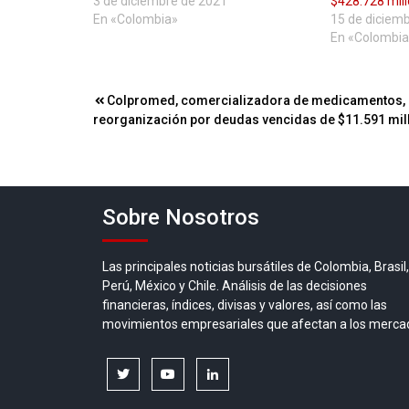
3 de diciembre de 2021
$428.728 mil
En «Colombia»
15 de diciem
En «Colombia
Navegación
Colpromed, comercializadora de medicamentos, 
reorganización por deudas vencidas de $11.591 mil
de
entradas
Sobre Nosotros
Las principales noticias bursátiles de Colombia, Brasil,
Perú, México y Chile. Análisis de las decisiones
financieras, índices, divisas y valores, así como las
movimientos empresariales que afectan a los merca
twitter
youtube
linkedin