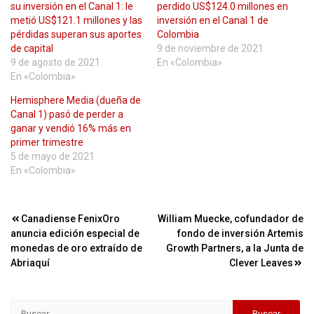
su inversión en el Canal 1: le
perdido US$124.0 millones en
metió US$121.1 millones y las
inversión en el Canal 1 de
pérdidas superan sus aportes
Colombia
de capital
9 de noviembre de 2021
9 de agosto de 2021
En «Colombia»
En «Colombia»
Hemisphere Media (dueña de
Canal 1) pasó de perder a
ganar y vendió 16% más en
primer trimestre
5 de mayo de 2021
En «Colombia»
Navegación
Canadiense FenixOro
William Muecke, cofundador de
anuncia edición especial de
fondo de inversión Artemis
de
monedas de oro extraído de
Growth Partners, a la Junta de
entradas
Abriaquí
Clever Leaves
Buscar: