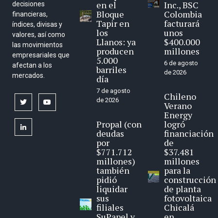
en el
Inc., BSC
decisiones
Bloque
Colombia
financieras,
Tapir en
facturará
índices, divisas y
los
unos
valores, así como
Llanos: ya
$400.000
las movimientos
producen
millones
empresariales que
5.000
6 de agosto
afectan a los
barriles
de 2026
mercados.
día
7 de agosto
Chileno
de 2026
twitter
youtube
Verano
Energy
Propal (con
logró
linkedin
deudas
financiación
por
de
$771.712
$37.481
millones)
millones
también
para la
pidió
construcción
liquidar
de planta
sus
fotovoltaica
filiales
Chicalá
SuPapel y
en