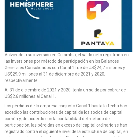
Volviendo a su inversión en Colombia, el saldo neto registrado en
las inversiones por método de participación en los Balances
Generales Consolidados con Canal 1 fue de US$24,2 millones y
US$29,9 millones al 31 de diciembre de 2021 y 2020,
respectivamente.
Al 31 de diciembre de 2021 y 2020, tenía un saldo por cobrar de
US$2.6 millones al Canal 1.
Las pérdidas de la empresa conjunta Canal 1 hasta la fecha han
excedido las contribuciones de capital de los socios de capital
común y, de acuerdo con la contabilidad del método de
participación, las pérdidas en exceso del capital ordinario se han
registrado contra el siguiente nivel de la estructura de capital, en