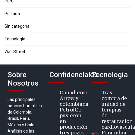
Perú
Portada
Sin categoría
Tecnología
Wall Street
Sobre
Confidenciales
Tecnología
Nosotros
Canadiense
Tras
Arrow y
compra de
Las principales
colombiana
unidad de
noticias bursátiles
PetrolCo
terapias
de Colombia,
pusieron
de
Brasil, Perú,
en
restauración
México y Chile.
producción
cardiovascula
Análisis de las
tres pozos
Penumbra