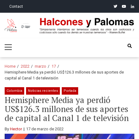
Skip
Skip
twitter
youtube
linke
Contact
to
to
navigation
content
Halcones y Palomas
“Simplemente intentamos ser temerosos cuando los otros son
Primary
codiciosos y codiciosos sólo cuando los demás se muestran
Menu
temerosos”: Warren Buffet
Home
2022
marzo
17
Hemisphere Media ya perdió US$126.3 millones de sus aportes de
capital al Canal 1 de televisión
Colombia
Noticias recientes
Portada
Hemisphere Media ya perdió
US$126.3 millones de sus aportes
de capital al Canal 1 de televisión
By
Hector
17 de marzo de 2022