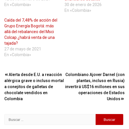
En «Colombia»
30 de enero de 2026
En «Colombia»
Caída del 7,48% de acción del
Grupo Energía Bogotá: más
allá del rebalanceo del Msci
Colcap ¿habrá venta de una
tajada?
27 de mayo de 2021
En «Colombia»
Navegación
Alerta desde E.U. a reacción
Colombiano Ajover Darnel (con
alérgica grave o incluso mortal
plantas, incluso en Rusia)
de
a conejitos de galletas de
invertirá US$16 millones en sus
entradas
chocolate vendidos en
operaciones de Estados
Colombia
Unidos
Buscar: