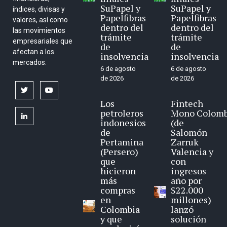
SuPapel y
SuPapel y
índices, divisas y
Papelfibras
Papelfibras
valores, así como
dentro del
dentro del
las movimientos
trámite
trámite
empresariales que
de
de
afectan a los
insolvencia
insolvencia
mercados.
6 de agosto
6 de agosto
de 2026
de 2026
twitter
youtube
Los
Fintech
petroleros
Mono Colomb
linkedin
indonesios
(de
de
Salomón
Pertamina
Zarruk
(Persero)
Valencia y
que
con
hicieron
ingresos
más
año por
compras
$22.000
en
millones)
Colombia
lanzó
y que
solución