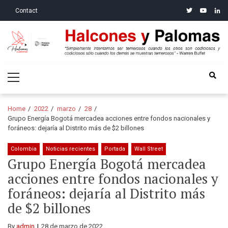
Skip
Skip
twitter
youtube
linke
Contact
to
to
navigation
content
Halcones y Palomas
“Simplemente intentamos ser temerosos cuando los otros son
Primary
codiciosos y codiciosos sólo cuando los demás se muestran
Menu
temerosos”: Warren Buffet
Home
2022
marzo
28
Grupo Energía Bogotá mercadea acciones entre fondos nacionales y
foráneos: dejaría al Distrito más de $2 billones
Colombia
Noticias recientes
Portada
Wall Street
Grupo Energía Bogotá mercadea
acciones entre fondos nacionales y
foráneos: dejaría al Distrito más
de $2 billones
By
admin
28 de marzo de 2022