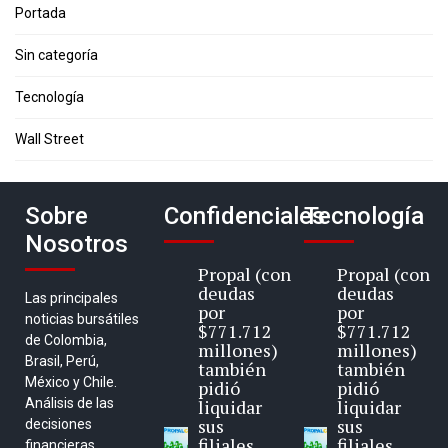
Portada
Sin categoría
Tecnología
Wall Street
Sobre
Confidenciales
Tecnología
Nosotros
Propal (con
Propal (con
deudas
deudas
Las principales
por
por
noticias bursátiles
$771.712
$771.712
de Colombia,
millones)
millones)
Brasil, Perú,
también
también
México y Chile.
pidió
pidió
Análisis de las
liquidar
liquidar
sus
sus
decisiones
filiales
filiales
financieras,