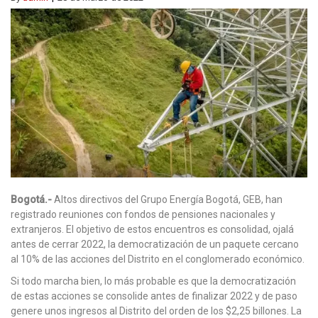
Bogotá.-
Altos directivos del Grupo Energía Bogotá, GEB, han
registrado reuniones con fondos de pensiones nacionales y
extranjeros. El objetivo de estos encuentros es consolidad, ojalá
antes de cerrar 2022, la democratización de un paquete cercano
al 10% de las acciones del Distrito en el conglomerado económico.
Si todo marcha bien, lo más probable es que la democratización
de estas acciones se consolide antes de finalizar 2022 y de paso
genere unos ingresos al Distrito del orden de los $2,25 billones. La