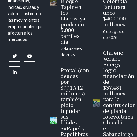
Bloque
Colombia
financieras,
Tapir en
facturará
índices, divisas y
los
unos
valores, así como
Llanos: ya
$400.000
las movimientos
producen
millones
empresariales que
5.000
6 de agosto
afectan a los
barriles
de 2026
mercados.
día
7 de agosto
Chileno
de 2026
twitter
youtube
Verano
Energy
Propal (con
logró
linkedin
deudas
financiación
por
de
$771.712
$37.481
millones)
millones
también
para la
pidió
construcción
liquidar
de planta
sus
fotovoltaica
filiales
Chicalá
SuPapel y
en
Papelfibras
Sabanalarga