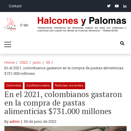
Skip
Skip
twitter
youtube
linke
Contact
to
to
navigation
content
Halcones y Palomas
“Simplemente intentamos ser temerosos cuando los otros son
Primary
codiciosos y codiciosos sólo cuando los demás se muestran
Menu
temerosos”: Warren Buffet
Home
2022
junio
30
En el 2021, colombianos gastaron en la compra de pastas alimenticias
$731.000 millones
Colombia
Confidenciales
Noticias recientes
En el 2021, colombianos gastaron
en la compra de pastas
alimenticias $731.000 millones
By
admin
30 de junio de 2022