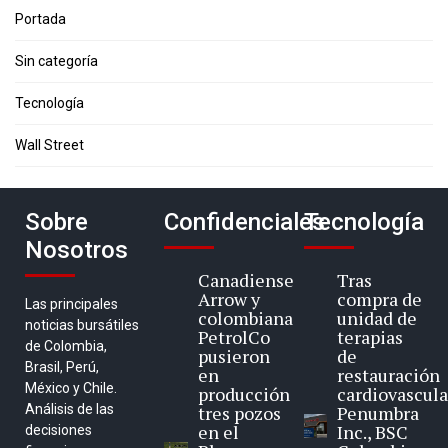
Portada
Sin categoría
Tecnología
Wall Street
Sobre
Confidenciales
Tecnología
Nosotros
Canadiense
Tras
Arrow y
compra de
Las principales
colombiana
unidad de
noticias bursátiles
PetrolCo
terapias
de Colombia,
pusieron
de
Brasil, Perú,
en
restauración
México y Chile.
producción
cardiovascula
Análisis de las
tres pozos
Penumbra
en el
Inc., BSC
decisiones