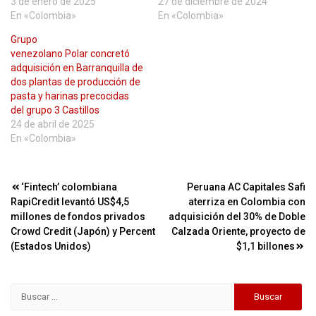
3 de enero de 2025
27 de diciembre de 2024
En «Colombia»
En «Colombia»
Grupo
venezolano Polar concretó
adquisición en Barranquilla de
dos plantas de producción de
pasta y harinas precocidas
del grupo 3 Castillos
24 de abril de 2025
En «Colombia»
Navegación
‘Fintech’ colombiana
Peruana AC Capitales Safi
RapiCredit levantó US$4,5
aterriza en Colombia con
de
millones de fondos privados
adquisición del 30% de Doble
entradas
Crowd Credit (Japón) y Percent
Calzada Oriente, proyecto de
(Estados Unidos)
$1,1 billones
Buscar: