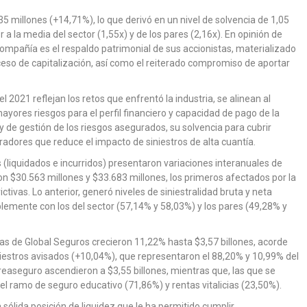
5 millones (+14,71%), lo que derivó en un nivel de solvencia de 1,05
 a la media del sector (1,55x) y de los pares (2,16x). En opinión de
 compañía es el respaldo patrimonial de sus accionistas, materializado
oceso de capitalización, así como el reiterado compromiso de aportar
del 2021 reflejan los retos que enfrentó la industria, se alinean al
mayores riesgos para el perfil financiero y capacidad de pago de la
 de gestión de los riesgos asegurados, su solvencia para cubrir
adores que reduce el impacto de siniestros de alta cuantía.
s (liquidados e incurridos) presentaron variaciones interanuales de
n $30.563 millones y $33.683 millones, los primeros afectados por la
tivas. Lo anterior, generó niveles de siniestralidad bruta y neta
emente con los del sector (57,14% y 58,03%) y los pares (49,28% y
as de Global Seguros crecieron 11,22% hasta $3,57 billones, acorde
niestros avisados (+10,04%), que representaron el 88,20% y 10,99% del
reaseguro ascendieron a $3,55 billones, mientras que, las que se
l ramo de seguro educativo (71,86%) y rentas vitalicias (23,50%).
 sólida posición de liquidez que le ha permitido cumplir