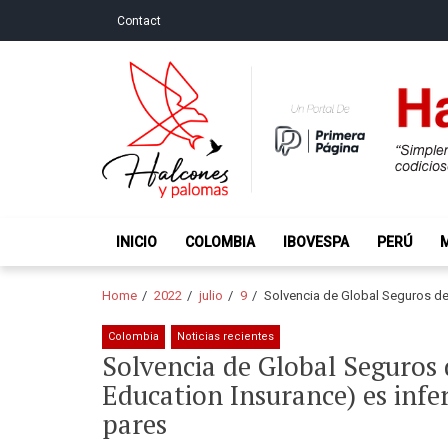
Skip
Skip
Contact
to
to
navigation
content
Halcones y Palo
“Simplemente intentamos ser temerosos cuando los ot
INICIO
COLOMBIA
IBOVESPA
PERÚ
Home
2022
julio
9
Solvencia de Global Seguros de V
Colombia
Noticias recientes
Solvencia de Global Seguros 
Education Insurance) es infer
pares