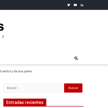
twitter
youtube
linkedin
merosos”: Warren Buffet
l sector y de sus pares
Buscar:
Entradas recientes