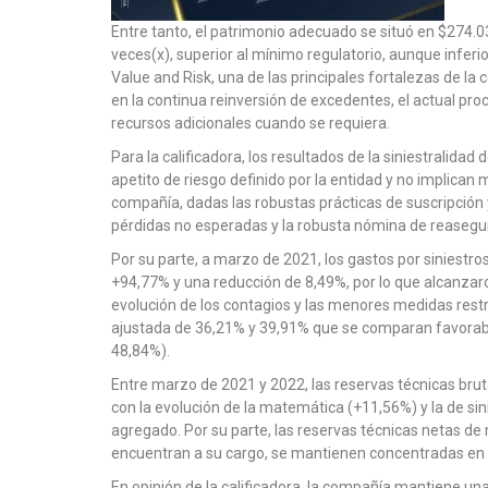
Entre tanto, el patrimonio adecuado se situó en $274.03
veces(x), superior al mínimo regulatorio, aunque inferior
Value and Risk, una de las principales fortalezas de la
en la continua reinversión de excedentes, el actual pr
recursos adicionales cuando se requiera.
Para la calificadora, los resultados de la siniestralidad 
apetito de riesgo definido por la entidad y no implican 
compañía, dadas las robustas prácticas de suscripción y
pérdidas no esperadas y la robusta nómina de reasegur
Por su parte, a marzo de 2021, los gastos por siniestro
+94,77% y una reducción de 8,49%, por lo que alcanzaro
evolución de los contagios y las menores medidas restric
ajustada de 36,21% y 39,91% que se comparan favorabl
48,84%).
Entre marzo de 2021 y 2022, las reservas técnicas brut
con la evolución de la matemática (+11,56%) y la de si
agregado. Por su parte, las reservas técnicas netas de 
encuentran a su cargo, se mantienen concentradas en e
En opinión de la calificadora, la compañía mantiene una