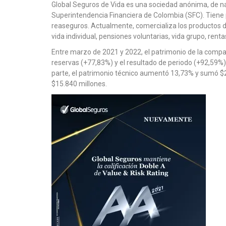
Global Seguros de Vida es una sociedad anónima, de natu
Superintendencia Financiera de Colombia (SFC). Tiene p
reaseguros. Actualmente, comercializa los productos d
vida individual, pensiones voluntarias, vida grupo, ren
Entre marzo de 2021 y 2022, el patrimonio de la compañ
reservas (+77,83%) y el resultado de periodo (+92,59%)
parte, el patrimonio técnico aumentó 13,73% y sumó $28
$15.840 millones.