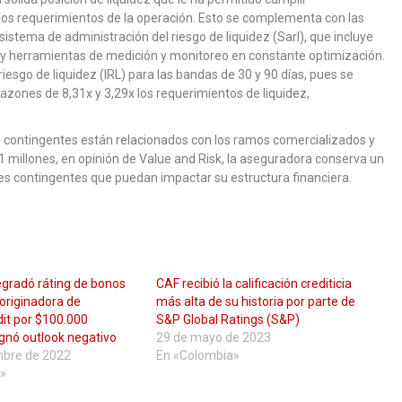
os requerimientos de la operación. Esto se complementa con las
sistema de administración del riesgo de liquidez (Sarl), que incluye
, y herramientas de medición y monitoreo en constante optimización.
riesgo de liquidez (IRL) para las bandas de 30 y 90 días, pues se
azones de 8,31x y 3,29x los requerimientos de liquidez,
s contingentes están relacionados con los ramos comercializados y
81 millones, en opinión de Value and Risk, la aseguradora conserva un
ores contingentes que puedan impactar su estructura financiera.
egradó ráting de bonos
CAF recibió la calificación crediticia
 originadora de
más alta de su historia por parte de
dit por $100.000
S&P Global Ratings (S&P)
ignó outlook negativo
29 de mayo de 2023
mbre de 2022
En «Colombia»
»