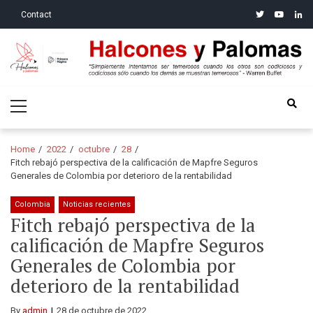
Skip
Skip
twitter
youtube
linke
Contact
to
to
navigation
content
Halcones y Palomas
“Simplemente intentamos ser temerosos cuando los otros son
Primary
codiciosos y codiciosos sólo cuando los demás se muestran
Menu
temerosos”: Warren Buffet
Home
2022
octubre
28
Fitch rebajó perspectiva de la calificación de Mapfre Seguros
Generales de Colombia por deterioro de la rentabilidad
Colombia
Noticias recientes
Fitch rebajó perspectiva de la
calificación de Mapfre Seguros
Generales de Colombia por
deterioro de la rentabilidad
By
admin
28 de octubre de 2022