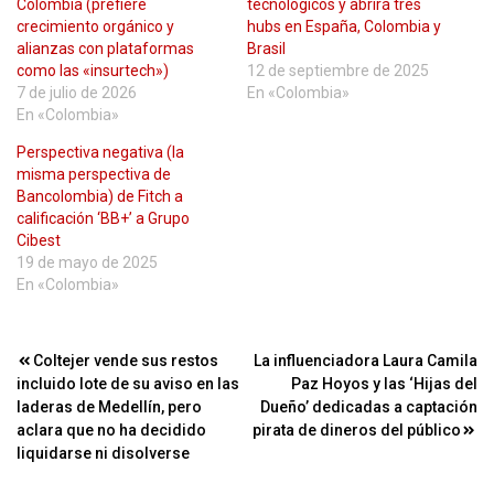
Colombia (prefiere
tecnológicos y abrirá tres
crecimiento orgánico y
hubs en España, Colombia y
alianzas con plataformas
Brasil
como las «insurtech»)
12 de septiembre de 2025
7 de julio de 2026
En «Colombia»
En «Colombia»
Perspectiva negativa (la
misma perspectiva de
Bancolombia) de Fitch a
calificación ‘BB+’ a Grupo
Cibest
19 de mayo de 2025
En «Colombia»
Navegación
Coltejer vende sus restos
La influenciadora Laura Camila
incluido lote de su aviso en las
Paz Hoyos y las ‘Hijas del
de
laderas de Medellín, pero
Dueño’ dedicadas a captación
entradas
aclara que no ha decidido
pirata de dineros del público
liquidarse ni disolverse