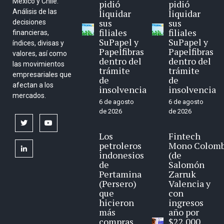
México y Chile.
pidió
pidió
Análisis de las
liquidar
liquidar
sus
sus
decisiones
filiales
filiales
financieras,
SuPapel y
SuPapel y
índices, divisas y
Papelfibras
Papelfibras
valores, así como
dentro del
dentro del
las movimientos
trámite
trámite
empresariales que
de
de
afectan a los
insolvencia
insolvencia
mercados.
6 de agosto
6 de agosto
de 2026
de 2026
twitter
youtube
Los
Fintech
petroleros
Mono Colomb
linkedin
indonesios
(de
de
Salomón
Pertamina
Zarruk
(Persero)
Valencia y
que
con
hicieron
ingresos
más
año por
compras
$22.000