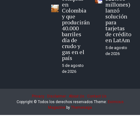
en
millones)
Colombia
lanzó
y que
solución
producirán
para
40.000
tarjetas
barriles
de crédito
día de
en LatAm
crudo y
5 de agosto
gas en el
de 2026
país
5 de agosto
de 2026
Privacy
Disclaimer
About Us
Contact Us
Copyright © Todos los derechos reservados
Theme:
Eximious
Magazine
by
Themesaga