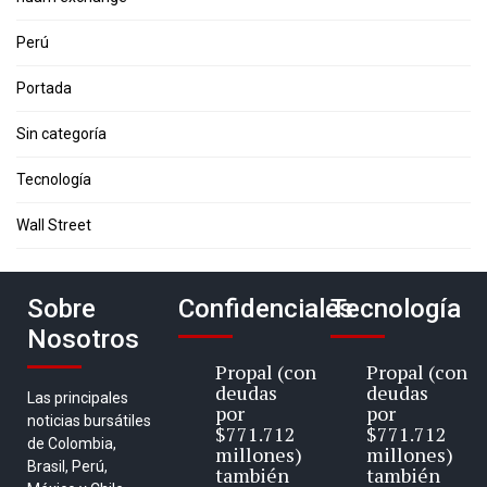
Perú
Portada
Sin categoría
Tecnología
Wall Street
Sobre
Confidenciales
Tecnología
Nosotros
Propal (con
Propal (con
deudas
deudas
Las principales
por
por
noticias bursátiles
$771.712
$771.712
de Colombia,
millones)
millones)
Brasil, Perú,
también
también