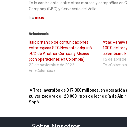
Es la controlante, entre otras marcas y compañías en C
Company (BBC) y Cervecería del Valle.
Ir a
inicio
Relacionado
Ítalo británico de comunicaciones
Atlas Renewa
estratégicas SEC Newgate adquirió
100% del proy
70% de Another Company México
colombiano E
(con operaciones en Colombia)
15 de abril d
22 de noviembre de 2022
En «Colombia
En «Colombia»
Navegación
Tras inversión de $17.000 millones, en operación 
pulverizadora de 120.000 litros de leche día de Alpin
de
Sopó
entradas
Sobre Nosotros