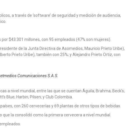
cos, a través de ‘software’ de seguridad y medición de audiencia,
ico.
es por $43.301 millones, con 95 empleados (47% son mujeres).
 presidente de la Junta Directiva de Asomedios, Mauricio Prieto Uribe),
lberto Prieto Uribe), también con 25%; y Alejandro Prieto Ortiz, con
arketmedios Comunicaciones S.A.S.
s a nivel mundial, entre las que se cuentan Águila; Brahma; Beck’s;
t’s Blue; Harbin; Pilsen; y Club Colombia.
países, con 260 cervecerías y 69 plantas de otros tipos de bebidas.
lo que la consolidó como la primera cervecera a nivel mundial.
 empleados.