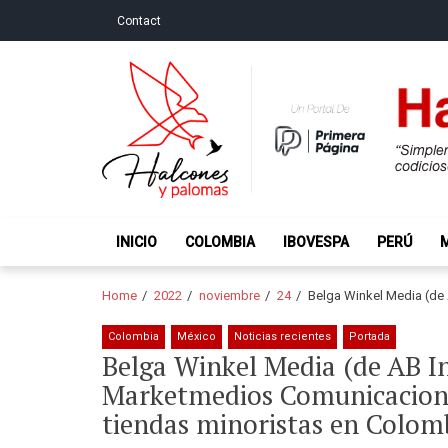
Skip
Skip
Contact
to
to
navigation
content
Halcones y Palo
“Simplemente intentamos ser temerosos cuando los ot
INICIO
COLOMBIA
IBOVESPA
PERÚ
Home
2022
noviembre
24
Belga Winkel Media (de
Colombia
México
Noticias recientes
Portada
Belga Winkel Media (de AB I
Marketmedios Comunicacione
tiendas minoristas en Colom