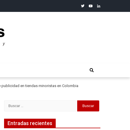
twitter
youtube
linkedin
merosos”: Warren Buffet
 publicidad en tiendas minoristas en Colombia
Buscar:
Entradas recientes