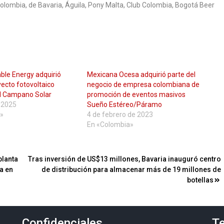
olombia, de Bavaria, Águila, Pony Malta, Club Colombia, Bogotá Beer
ble Energy adquirió
Mexicana Ocesa adquirió parte del
ecto fotovoltaico
negocio de empresa colombiana de
l Campano Solar
promoción de eventos masivos
e 2025
Sueño Estéreo/Páramo
»
4 de febrero de 2023
En «Colombia»
planta
Tras inversión de US$13 millones, Bavaria inauguró centro
a en
de distribución para almacenar más de 19 millones de
botellas
Confidenciales
Te