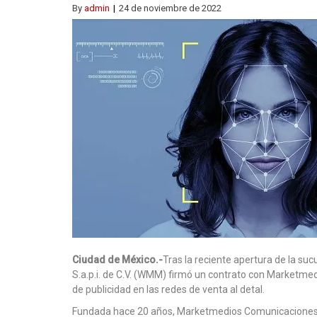
By
admin
24 de noviembre de 2022
Ciudad de México.-
Tras la reciente apertura de la su
S.a.p.i. de C.V. (WMM) firmó un contrato con Marketme
de publicidad en las redes de venta al detal.
Fundada hace 20 años, Marketmedios Comunicaciones 