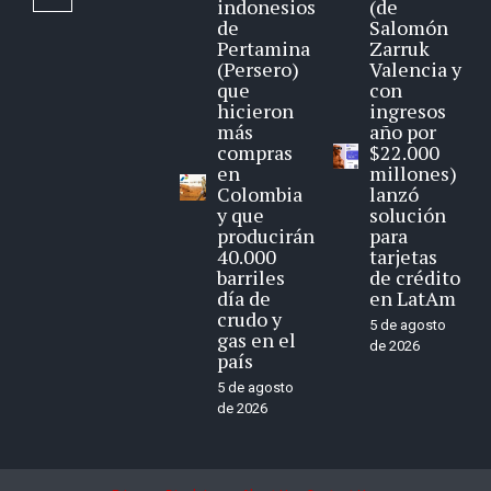
indonesios
(de
de
Salomón
Pertamina
Zarruk
(Persero)
Valencia y
que
con
hicieron
ingresos
más
año por
compras
$22.000
en
millones)
Colombia
lanzó
y que
solución
producirán
para
40.000
tarjetas
barriles
de crédito
día de
en LatAm
crudo y
5 de agosto
gas en el
de 2026
país
5 de agosto
de 2026