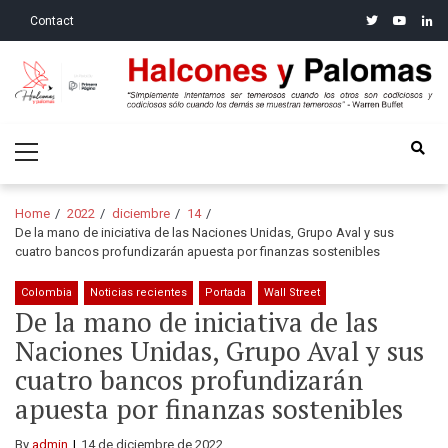
Skip
Skip
twitter
youtube
linke
Contact
to
to
navigation
content
Halcones y Palomas
“Simplemente intentamos ser temerosos cuando los otros son
Primary
codiciosos y codiciosos sólo cuando los demás se muestran
Menu
temerosos”: Warren Buffet
Home
2022
diciembre
14
De la mano de iniciativa de las Naciones Unidas, Grupo Aval y sus
cuatro bancos profundizarán apuesta por finanzas sostenibles
Colombia
Noticias recientes
Portada
Wall Street
De la mano de iniciativa de las
Naciones Unidas, Grupo Aval y sus
cuatro bancos profundizarán
apuesta por finanzas sostenibles
By
admin
14 de diciembre de 2022