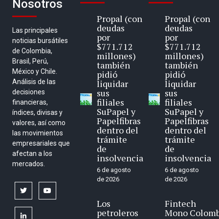
Nosotros
Propal (con
Propal (con
deudas
deudas
Las principales
por
por
noticias bursátiles
$771.712
$771.712
de Colombia,
millones)
millones)
Brasil, Perú,
también
también
México y Chile.
pidió
pidió
Análisis de las
liquidar
liquidar
sus
sus
decisiones
filiales
filiales
financieras,
SuPapel y
SuPapel y
índices, divisas y
Papelfibras
Papelfibras
valores, así como
dentro del
dentro del
las movimientos
trámite
trámite
empresariales que
de
de
afectan a los
insolvencia
insolvencia
mercados.
6 de agosto
6 de agosto
de 2026
de 2026
twitter
youtube
Los
Fintech
petroleros
Mono Colomb
linkedin