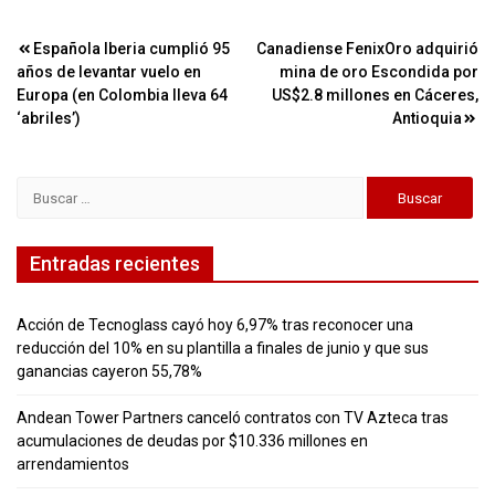
Navegación
Española Iberia cumplió 95
Canadiense FenixOro adquirió
años de levantar vuelo en
mina de oro Escondida por
de
Europa (en Colombia lleva 64
US$2.8 millones en Cáceres,
entradas
‘abriles’)
Antioquia
Buscar:
Entradas recientes
Acción de Tecnoglass cayó hoy 6,97% tras reconocer una
reducción del 10% en su plantilla a finales de junio y que sus
ganancias cayeron 55,78%
Andean Tower Partners canceló contratos con TV Azteca tras
acumulaciones de deudas por $10.336 millones en
arrendamientos