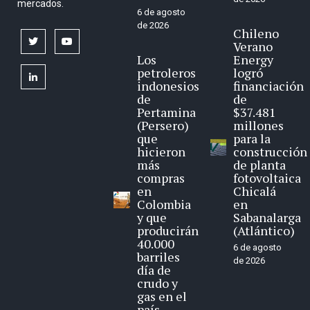
mercados.
6 de agosto
de 2026
Chileno
twitter
youtube
Verano
Los
Energy
petroleros
logró
linkedin
indonesios
financiación
de
de
Pertamina
$37.481
(Persero)
millones
que
para la
hicieron
construcción
más
de planta
compras
fotovoltaica
en
Chicalá
Colombia
en
y que
Sabanalarga
producirán
(Atlántico)
40.000
6 de agosto
barriles
de 2026
día de
crudo y
gas en el
país