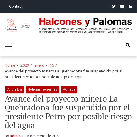
Skip
Skip
twitter
youtube
linke
Contact
to
to
navigation
content
Halcones y Palomas
“Simplemente intentamos ser temerosos cuando los otros son
Primary
codiciosos y codiciosos sólo cuando los demás se muestran
Menu
temerosos”: Warren Buffet
Home
2023
enero
15
Avance del proyecto minero La Quebradona fue suspendido por el
presidente Petro por posible riesgo del agua
Colombia
Noticias recientes
Portada
Avance del proyecto minero La
Quebradona fue suspendido por el
presidente Petro por posible riesgo
del agua
By
admin
15 de enero de 2023