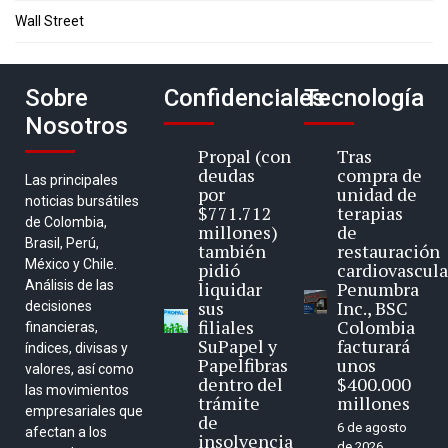
Wall Street
Sobre
Confidenciales
Tecnología
Nosotros
Propal (con
Tras
deudas
compra de
Las principales
por
unidad de
noticias bursátiles
$771.712
terapias
de Colombia,
millones)
de
Brasil, Perú,
también
restauración
México y Chile.
pidió
cardiovascula
Análisis de las
liquidar
Penumbra
sus
Inc., BSC
decisiones
filiales
Colombia
financieras,
SuPapel y
facturará
índices, divisas y
Papelfibras
unos
valores, así como
dentro del
$400.000
las movimientos
trámite
millones
empresariales que
de
6 de agosto
afectan a los
insolvencia
de 2026