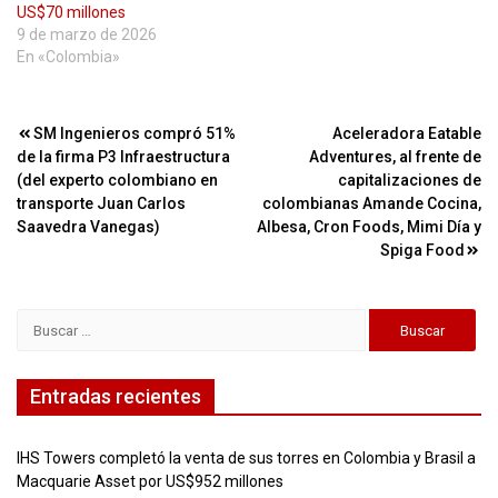
US$70 millones
9 de marzo de 2026
En «Colombia»
Navegación
SM Ingenieros compró 51%
Aceleradora Eatable
de la firma P3 Infraestructura
Adventures, al frente de
de
(del experto colombiano en
capitalizaciones de
entradas
transporte Juan Carlos
colombianas Amande Cocina,
Saavedra Vanegas)
Albesa, Cron Foods, Mimi Día y
Spiga Food
Buscar:
Entradas recientes
IHS Towers completó la venta de sus torres en Colombia y Brasil a
Macquarie Asset por US$952 millones