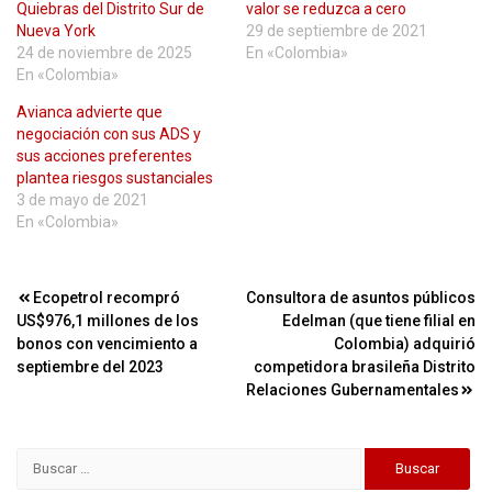
Quiebras del Distrito Sur de
valor se reduzca a cero
Nueva York
29 de septiembre de 2021
24 de noviembre de 2025
En «Colombia»
En «Colombia»
Avianca advierte que
negociación con sus ADS y
sus acciones preferentes
plantea riesgos sustanciales
3 de mayo de 2021
En «Colombia»
Navegación
Ecopetrol recompró
Consultora de asuntos públicos
US$976,1 millones de los
Edelman (que tiene filial en
de
bonos con vencimiento a
Colombia) adquirió
entradas
septiembre del 2023
competidora brasileña Distrito
Relaciones Gubernamentales
Buscar: