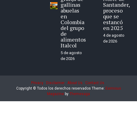
gallinas
Santander,
abuelas
proceso
en
que se
Colombia
estancó
del grupo
en 2025
de
4 de agosto
alimentos
de 2026
Italcol
5 de agosto
de 2026
Privacy
Disclaimer
About Us
Contact Us
Copyright © Todos los derechos reservados
Theme:
Eximious
Magazine
by
Themesaga