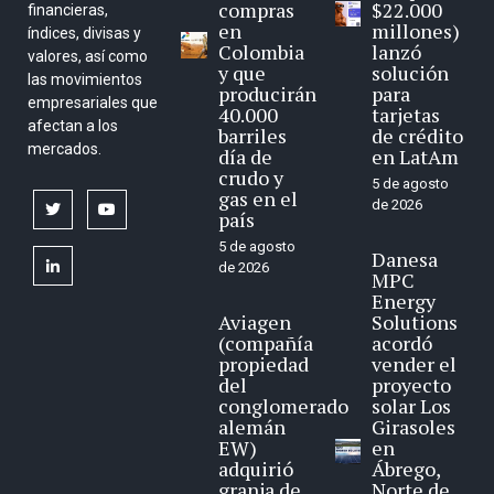
compras
$22.000
financieras,
en
millones)
índices, divisas y
Colombia
lanzó
valores, así como
y que
solución
las movimientos
producirán
para
empresariales que
40.000
tarjetas
afectan a los
barriles
de crédito
mercados.
día de
en LatAm
crudo y
5 de agosto
gas en el
de 2026
twitter
youtube
país
5 de agosto
Danesa
linkedin
de 2026
MPC
Energy
Aviagen
Solutions
(compañía
acordó
propiedad
vender el
del
proyecto
conglomerado
solar Los
alemán
Girasoles
EW)
en
adquirió
Ábrego,
granja de
Norte de