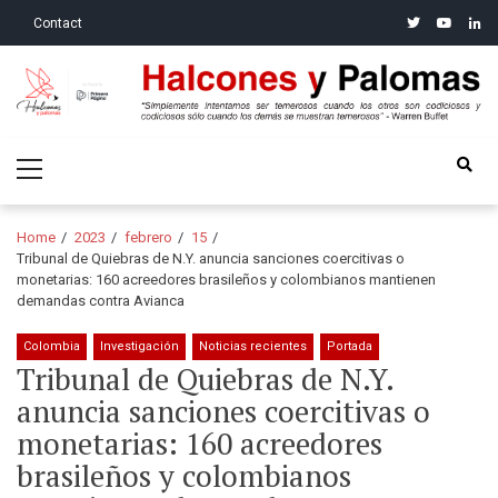
Skip
Skip
twitter
youtube
linke
Contact
to
to
navigation
content
Halcones y Palomas
“Simplemente intentamos ser temerosos cuando los otros son
Primary
codiciosos y codiciosos sólo cuando los demás se muestran
Menu
temerosos”: Warren Buffet
Home
2023
febrero
15
Tribunal de Quiebras de N.Y. anuncia sanciones coercitivas o
monetarias: 160 acreedores brasileños y colombianos mantienen
demandas contra Avianca
Colombia
Investigación
Noticias recientes
Portada
Tribunal de Quiebras de N.Y.
anuncia sanciones coercitivas o
monetarias: 160 acreedores
brasileños y colombianos