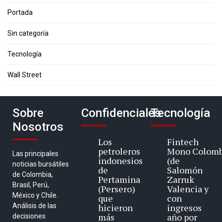
Portada
Sin categoría
Tecnología
Wall Street
Sobre
Confidenciales
Tecnología
Nosotros
Los
Fintech
petroleros
Mono Colomb
Las principales
indonesios
(de
noticias bursátiles
de
Salomón
de Colombia,
Pertamina
Zarruk
Brasil, Perú,
(Persero)
Valencia y
México y Chile.
que
con
Análisis de las
hicieron
ingresos
más
año por
decisiones