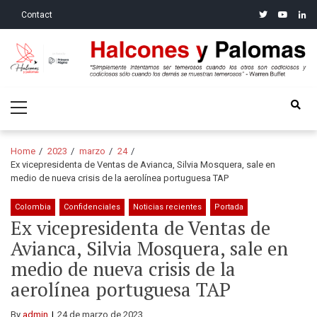
Skip
Skip
twitter
youtube
linke
Contact
to
to
navigation
content
Halcones y Palomas
“Simplemente intentamos ser temerosos cuando los otros son
Primary
codiciosos y codiciosos sólo cuando los demás se muestran
Menu
temerosos”: Warren Buffet
Home
2023
marzo
24
Ex vicepresidenta de Ventas de Avianca, Silvia Mosquera, sale en
medio de nueva crisis de la aerolínea portuguesa TAP
Colombia
Confidenciales
Noticias recientes
Portada
Ex vicepresidenta de Ventas de
Avianca, Silvia Mosquera, sale en
medio de nueva crisis de la
aerolínea portuguesa TAP
By
admin
24 de marzo de 2023