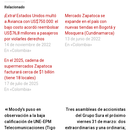
Relacionado
¡Extra! Estados Unidos multó
Mercado Zapatoca se
a Avianca con US$750.000: el
expande en el país con
bajo costo acordó reembolsar
nuevas tiendas en Bogotá y
US$76,8 millones a pasajeros
Mosquera (Cundinamarca)
por violarles derechos
13 de junio de 2022
14 de noviembre de 2022
En «Colombia»
En «Colombia»
En el 2025, cadena de
supermercados Zapatoca
facturará cerca de $1 billón
(tiene 18 locales)
17 de julio de 2025
En «Colombia»
Navegación
Moody’s puso en
Tres asambleas de accionistas
observación a la baja
del Grupo Sura el próximo
de
calificación de UNE-EPM
viernes 31 de marzo: dos
entradas
Telecomunicaciones (Tigo
extraordinarias y una ordinaria;