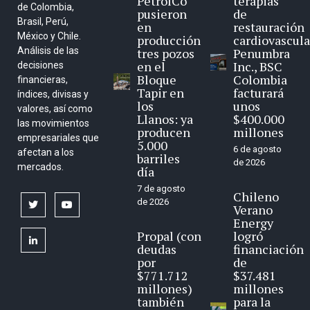
PetrolCo
terapias
de Colombia,
pusieron
de
Brasil, Perú,
en
restauración
México y Chile.
producción
cardiovascula
Análisis de las
tres pozos
Penumbra
en el
Inc., BSC
decisiones
Bloque
Colombia
financieras,
Tapir en
facturará
índices, divisas y
los
unos
valores, así como
Llanos: ya
$400.000
las movimientos
producen
millones
empresariales que
5.000
6 de agosto
afectan a los
barriles
de 2026
mercados.
día
7 de agosto
Chileno
de 2026
twitter
youtube
Verano
Energy
Propal (con
logró
linkedin
deudas
financiación
por
de
$771.712
$37.481
millones)
millones
también
para la