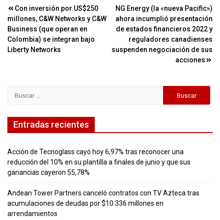
Navegación
Con inversión por US$250
NG Energy (la «nueva Pacific»)
millones, C&W Networks y C&W
ahora incumplió presentación
de
Business (que operan en
de estados financieros 2022 y
entradas
Colombia) se integran bajo
reguladores canadienses
Liberty Networks
suspenden negociación de sus
acciones
Buscar:
Entradas recientes
Acción de Tecnoglass cayó hoy 6,97% tras reconocer una
reducción del 10% en su plantilla a finales de junio y que sus
ganancias cayeron 55,78%
Andean Tower Partners canceló contratos con TV Azteca tras
acumulaciones de deudas por $10.336 millones en
arrendamientos