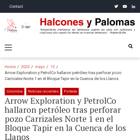
Skip
Skip
twitter
youtube
linke
Contact
to
to
navigation
content
Halcones y Palomas
“Simplemente intentamos ser temerosos cuando los otros son
Primary
codiciosos y codiciosos sólo cuando los demás se muestran
Menu
temerosos”: Warren Buffet
Home
2023
mayo
15
Arrow Exploration y PetrolCo hallaron petróleo tras perforar pozo
Carrizales Norte 1 en el Bloque Tapir en la Cuenca de los Llanos
Colombia
Noticias recientes
Portada
Arrow Exploration y PetrolCo
hallaron petróleo tras perforar
pozo Carrizales Norte 1 en el
Bloque Tapir en la Cuenca de los
Llanos