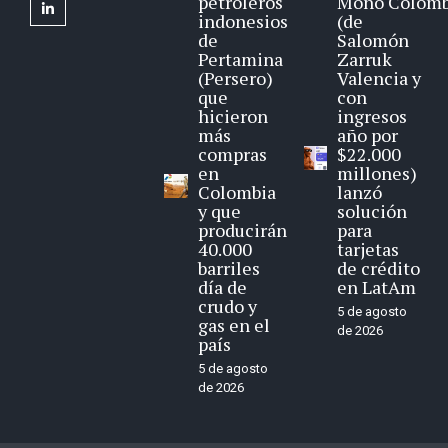
petroleros
Mono Colomb
linkedin
indonesios
(de
de
Salomón
Pertamina
Zarruk
(Persero)
Valencia y
que
con
hicieron
ingresos
más
año por
compras
$22.000
en
millones)
Colombia
lanzó
y que
solución
producirán
para
40.000
tarjetas
barriles
de crédito
día de
en LatAm
crudo y
5 de agosto
gas en el
de 2026
país
5 de agosto
de 2026