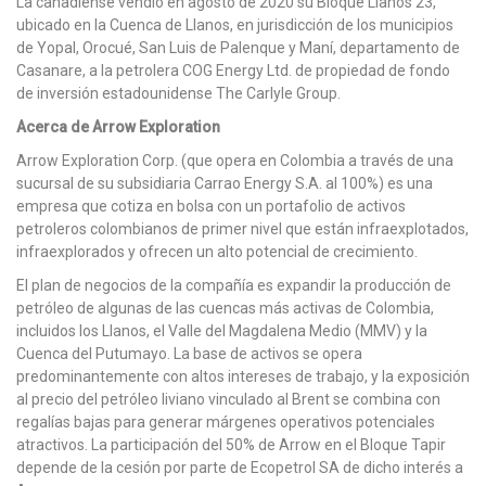
La canadiense vendió en agosto de 2020 su Bloque Llanos 23,
ubicado en la Cuenca de Llanos, en jurisdicción de los municipios
de Yopal, Orocué, San Luis de Palenque y Maní, departamento de
Casanare, a la petrolera COG Energy Ltd. de propiedad de fondo
de inversión estadounidense The Carlyle Group.
Acerca de Arrow Exploration
Arrow Exploration Corp. (que opera en Colombia a través de una
sucursal de su subsidiaria Carrao Energy S.A. al 100%) es una
empresa que cotiza en bolsa con un portafolio de activos
petroleros colombianos de primer nivel que están infraexplotados,
infraexplorados y ofrecen un alto potencial de crecimiento.
El plan de negocios de la compañía es expandir la producción de
petróleo de algunas de las cuencas más activas de Colombia,
incluidos los Llanos, el Valle del Magdalena Medio (MMV) y la
Cuenca del Putumayo. La base de activos se opera
predominantemente con altos intereses de trabajo, y la exposición
al precio del petróleo liviano vinculado al Brent se combina con
regalías bajas para generar márgenes operativos potenciales
atractivos. La participación del 50% de Arrow en el Bloque Tapir
depende de la cesión por parte de Ecopetrol SA de dicho interés a