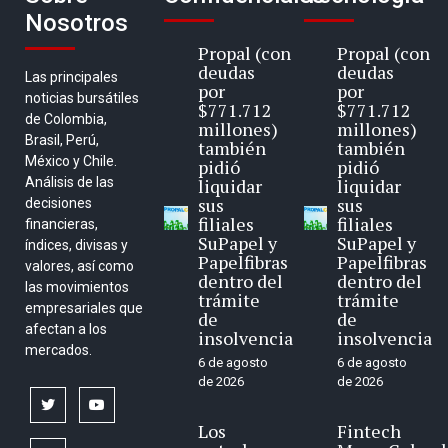
Nosotros
Propal (con
Propal (con
deudas
deudas
Las principales
por
por
noticias bursátiles
$771.712
$771.712
de Colombia,
millones)
millones)
Brasil, Perú,
también
también
México y Chile.
pidió
pidió
Análisis de las
liquidar
liquidar
sus
sus
decisiones
filiales
filiales
financieras,
SuPapel y
SuPapel y
índices, divisas y
Papelfibras
Papelfibras
valores, así como
dentro del
dentro del
las movimientos
trámite
trámite
empresariales que
de
de
afectan a los
insolvencia
insolvencia
mercados.
6 de agosto
6 de agosto
de 2026
de 2026
twitter
youtube
Los
Fintech