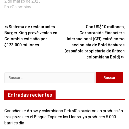
2 de marzo de 2023
En «Colombia»
Navegación
Sistema de restaurantes
Con US$10 millones,
Burger King prevé ventas en
Corporación Financiera
de
Colombia este año por
Internacional (CFI) entró como
entradas
$123.000 millones
accionista de Bold Ventures
(española propietaria de fintech
colombiana Bold)
Buscar:
Entradas recientes
Canadiense Arrow y colombiana PetrolCo pusieron en producción
tres pozos en el Bloque Tapir en los Llanos: ya producen 5.000
barriles día