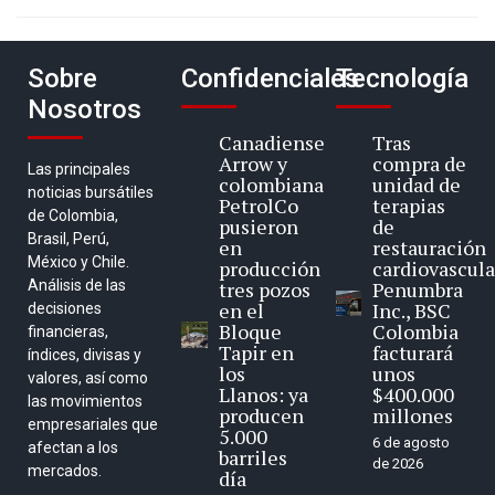
Sobre
Confidenciales
Tecnología
Nosotros
Canadiense
Tras
Arrow y
compra de
Las principales
colombiana
unidad de
noticias bursátiles
PetrolCo
terapias
de Colombia,
pusieron
de
Brasil, Perú,
en
restauración
México y Chile.
producción
cardiovascula
Análisis de las
tres pozos
Penumbra
en el
Inc., BSC
decisiones
Bloque
Colombia
financieras,
Tapir en
facturará
índices, divisas y
los
unos
valores, así como
Llanos: ya
$400.000
las movimientos
producen
millones
empresariales que
5.000
6 de agosto
afectan a los
barriles
de 2026
mercados.
día