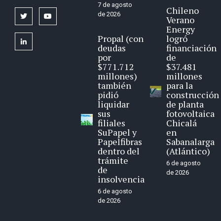
7 de agosto
Chileno
de 2026
twitter
youtube
Verano
Energy
Propal (con
logró
linkedin
deudas
financiación
por
de
$771.712
$37.481
millones)
millones
también
para la
pidió
construcción
liquidar
de planta
sus
fotovoltaica
filiales
Chicalá
SuPapel y
en
Papelfibras
Sabanalarga
dentro del
(Atlántico)
trámite
6 de agosto
de
de 2026
insolvencia
6 de agosto
de 2026