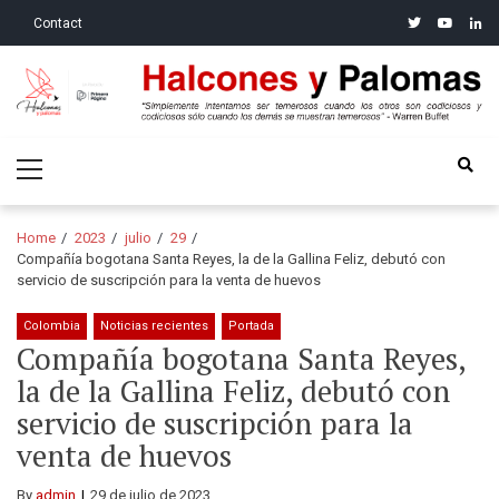
Skip
Skip
twitter
youtube
linke
Contact
to
to
navigation
content
Halcones y Palomas
“Simplemente intentamos ser temerosos cuando los otros son
Primary
codiciosos y codiciosos sólo cuando los demás se muestran
Menu
temerosos”: Warren Buffet
Home
2023
julio
29
Compañía bogotana Santa Reyes, la de la Gallina Feliz, debutó con
servicio de suscripción para la venta de huevos
Colombia
Noticias recientes
Portada
Compañía bogotana Santa Reyes,
la de la Gallina Feliz, debutó con
servicio de suscripción para la
venta de huevos
By
admin
29 de julio de 2023