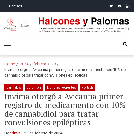
Skip
Skip
twitter
youtube
linke
Contact
to
to
navigation
content
Halcones y Palomas
“Simplemente intentamos ser temerosos cuando los otros son
Primary
codiciosos y codiciosos sólo cuando los demás se muestran
Menu
temerosos”: Warren Buffet
Home
2024
febrero
29
Invima otorgó a Avicanna primer registro de medicamento con 10% de
cannabidiol para tratar convulsiones epilépticas
Cannabis
Colombia
Noticias recientes
Portada
Invima otorgó a Avicanna primer
registro de medicamento con 10%
de cannabidiol para tratar
convulsiones epilépticas
By
admin
29 de febrero de 2024