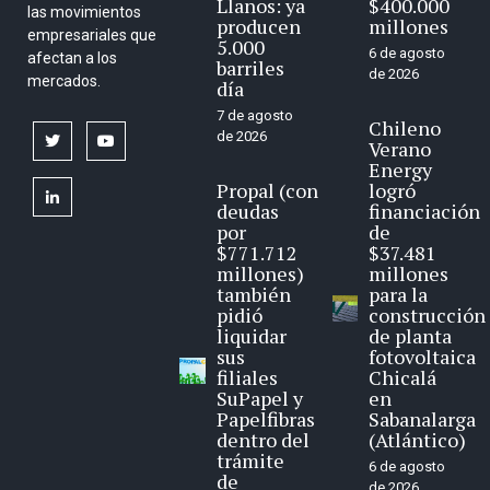
Llanos: ya
$400.000
las movimientos
producen
millones
empresariales que
5.000
6 de agosto
afectan a los
barriles
de 2026
mercados.
día
7 de agosto
Chileno
de 2026
twitter
youtube
Verano
Energy
Propal (con
logró
linkedin
deudas
financiación
por
de
$771.712
$37.481
millones)
millones
también
para la
pidió
construcción
liquidar
de planta
sus
fotovoltaica
filiales
Chicalá
SuPapel y
en
Papelfibras
Sabanalarga
dentro del
(Atlántico)
trámite
6 de agosto
de
de 2026