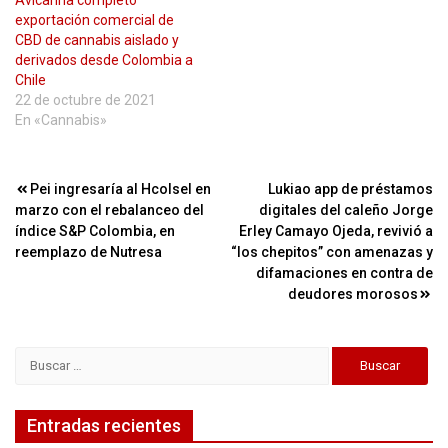
exportación comercial de
CBD de cannabis aislado y
derivados desde Colombia a
Chile
22 de octubre de 2021
En «Cannabis»
Navegación
Pei ingresaría al Hcolsel en
Lukiao app de préstamos
marzo con el rebalanceo del
digitales del caleño Jorge
de
índice S&P Colombia, en
Erley Camayo Ojeda, revivió a
entradas
reemplazo de Nutresa
“los chepitos” con amenazas y
difamaciones en contra de
deudores morosos
Buscar:
Entradas recientes