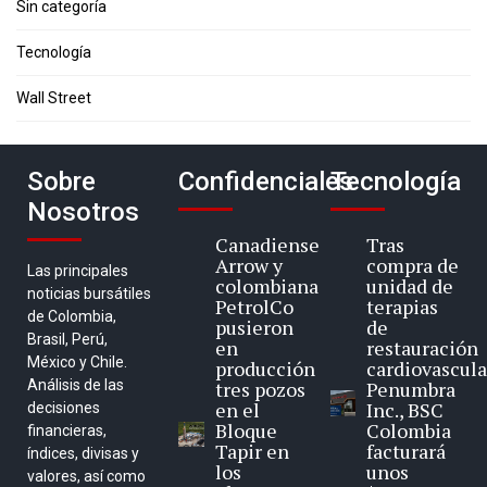
Sin categoría
Tecnología
Wall Street
Sobre
Confidenciales
Tecnología
Nosotros
Canadiense
Tras
Arrow y
compra de
Las principales
colombiana
unidad de
noticias bursátiles
PetrolCo
terapias
de Colombia,
pusieron
de
Brasil, Perú,
en
restauración
México y Chile.
producción
cardiovascula
Análisis de las
tres pozos
Penumbra
en el
Inc., BSC
decisiones
Bloque
Colombia
financieras,
Tapir en
facturará
índices, divisas y
los
unos
valores, así como