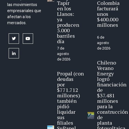
Tapir
Colombia
las movimientos
en los
facturará
empresariales que
Llanos:
unos
afectan a los
ya
$400.000
mercados.
producen
millones
5.000
barriles
6 de
twitter
youtube
día
agosto
7 de
de 2026
linkedin
agosto
de 2026
Chileno
Verano
Propal (con
Energy
deudas
logró
por
financiación
$771.712
de
millones)
$37.481
también
millones
pidió
para la
liquidar
construcción
sus
de
filiales
planta
SuPapel
fotovoltaica