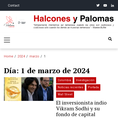
Skip
Skip
twitter
youtube
linke
Contact
to
to
navigation
content
Halcones y Palomas
“Simplemente intentamos ser temerosos cuando los otros son
Primary
codiciosos y codiciosos sólo cuando los demás se muestran
Menu
temerosos”: Warren Buffet
Home
2024
marzo
1
Día:
1 de marzo de 2024
Colombia
Investigación
Noticias recientes
Portada
Wall Street
El inversionista indio
Vikram Sodhi y su
fondo de capital