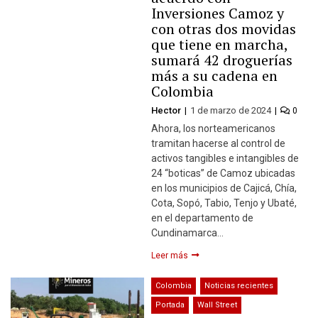
Inversiones Camoz y
con otras dos movidas
que tiene en marcha,
sumará 42 droguerías
más a su cadena en
Colombia
Hector
1 de marzo de 2024
0
Ahora, los norteamericanos
tramitan hacerse al control de
activos tangibles e intangibles de
24 “boticas” de Camoz ubicadas
en los municipios de Cajicá, Chía,
Cota, Sopó, Tabio, Tenjo y Ubaté,
en el departamento de
Cundinamarca…
Leer más
Colombia
Noticias recientes
Portada
Wall Street