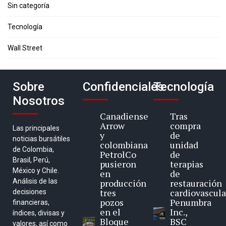
Sin categoría
Tecnología
Wall Street
Sobre
Confidenciales
Tecnología
Nosotros
Canadiense
Tras
Arrow
compra
Las principales
y
de
noticias bursátiles
colombiana
unidad
de Colombia,
PetrolCo
de
Brasil, Perú,
pusieron
terapias
México y Chile.
en
de
Análisis de las
producción
restauración
tres
cardiovascula
decisiones
pozos
Penumbra
financieras,
en el
Inc.,
índices, divisas y
Bloque
BSC
valores, así como