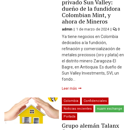
privado Sun Valley:
dueño de la fundidora
Colombian Mint, y
ahora de Mineros
admin
1 de marzo de 2024
0
Ya tiene negocios en Colombia
dedicados a la fundición,
refinación y comercialización de
metales preciosos (oro y plata) en
el distrito minero Zaragoza-El
Bagre, en Antioquia. Es dueño de
Sun Valley Investments, SVI, un
fondo…
Leer más
Colombia
Confidenciales
Noticias recientes
nuam exchange
Portada
Grupo alemán Talanx