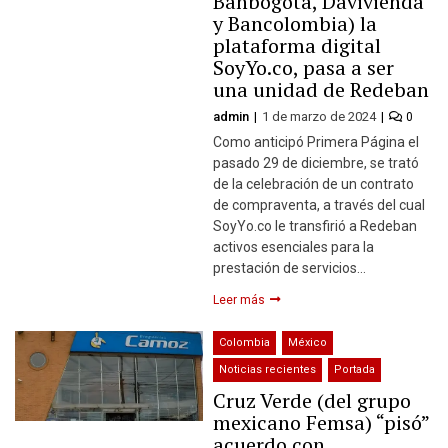
Banbogotá, Davivienda
y Bancolombia) la
plataforma digital
SoyYo.co, pasa a ser
una unidad de Redeban
admin
1 de marzo de 2024
0
Como anticipó Primera Página el
pasado 29 de diciembre, se trató
de la celebración de un contrato
de compraventa, a través del cual
SoyYo.co le transfirió a Redeban
activos esenciales para la
prestación de servicios…
Leer más
Colombia
México
Noticias recientes
Portada
Cruz Verde (del grupo
mexicano Femsa) “pisó”
acuerdo con