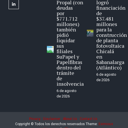
Propal (con
logró
linkedin
deudas
financiación
por
de
$771.712
$37.481
millones)
millones
también
para la
pidió
construcción
liquidar
de planta
sus
fotovoltaica
filiales
Chicalá
SuPapel y
en
Papelfibras
Sabanalarga
dentro del
(Atlántico)
trámite
6 de agosto
de
de 2026
insolvencia
6 de agosto
de 2026
Privacy
Disclaimer
About Us
Contact Us
Copyright © Todos los derechos reservados
Theme:
Eximious