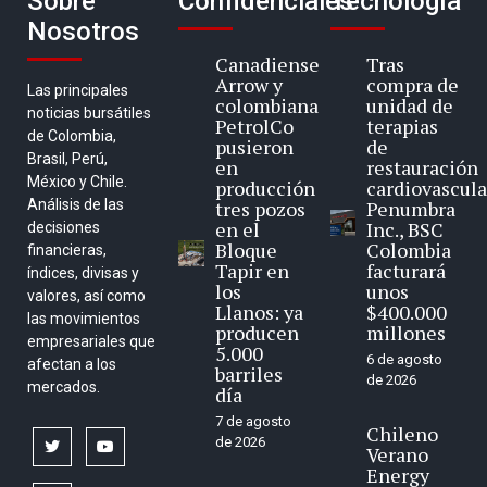
Sobre
Confidenciales
Tecnología
Nosotros
Canadiense
Tras
Arrow y
compra de
Las principales
colombiana
unidad de
noticias bursátiles
PetrolCo
terapias
de Colombia,
pusieron
de
Brasil, Perú,
en
restauración
México y Chile.
producción
cardiovascula
Análisis de las
tres pozos
Penumbra
en el
Inc., BSC
decisiones
Bloque
Colombia
financieras,
Tapir en
facturará
índices, divisas y
los
unos
valores, así como
Llanos: ya
$400.000
las movimientos
producen
millones
empresariales que
5.000
6 de agosto
afectan a los
barriles
de 2026
mercados.
día
7 de agosto
Chileno
de 2026
twitter
youtube
Verano
Energy