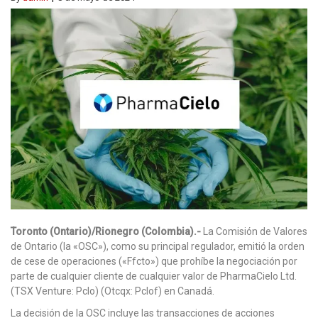
Toronto (Ontario)/Rionegro (Colombia).-
La Comisión de Valores
de Ontario (la «OSC»), como su principal regulador, emitió la orden
de cese de operaciones («Ffcto») que prohíbe la negociación por
parte de cualquier cliente de cualquier valor de PharmaCielo Ltd.
(TSX Venture: Pclo) (Otcqx: Pclof) en Canadá.
La decisión de la OSC incluye las transacciones de acciones