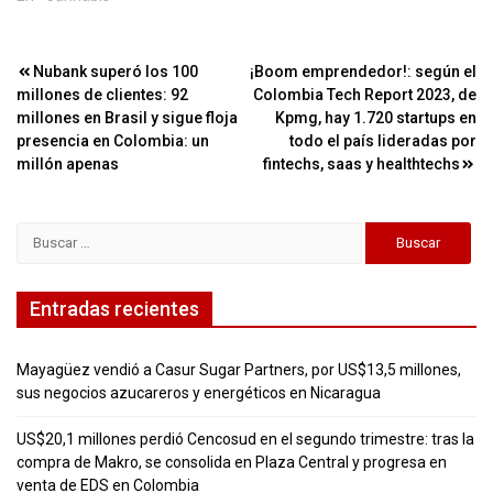
Navegación
Nubank superó los 100
¡Boom emprendedor!: según el
millones de clientes: 92
Colombia Tech Report 2023, de
de
millones en Brasil y sigue floja
Kpmg, hay 1.720 startups en
entradas
presencia en Colombia: un
todo el país lideradas por
millón apenas
fintechs, saas y healthtechs
Buscar:
Entradas recientes
Mayagüez vendió a Casur Sugar Partners, por US$13,5 millones,
sus negocios azucareros y energéticos en Nicaragua
US$20,1 millones perdió Cencosud en el segundo trimestre: tras la
compra de Makro, se consolida en Plaza Central y progresa en
venta de EDS en Colombia