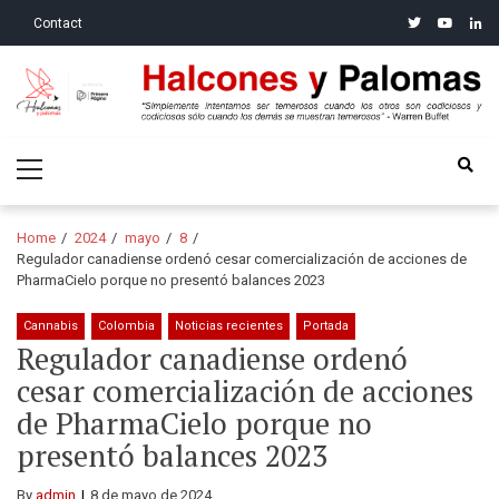
Skip
Skip
twitter
youtube
linke
Contact
to
to
navigation
content
Halcones y Palomas
“Simplemente intentamos ser temerosos cuando los otros son
Primary
codiciosos y codiciosos sólo cuando los demás se muestran
Menu
temerosos”: Warren Buffet
Home
2024
mayo
8
Regulador canadiense ordenó cesar comercialización de acciones de
PharmaCielo porque no presentó balances 2023
Cannabis
Colombia
Noticias recientes
Portada
Regulador canadiense ordenó
cesar comercialización de acciones
de PharmaCielo porque no
presentó balances 2023
By
admin
8 de mayo de 2024