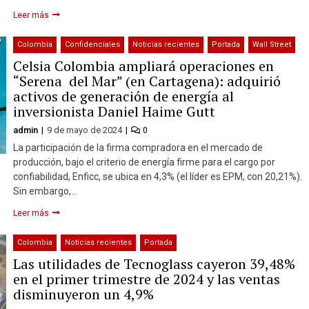
Leer más
Colombia
Confidenciales
Noticias recientes
Portada
Wall Street
Celsia Colombia ampliará operaciones en
“Serena del Mar” (en Cartagena): adquirió
activos de generación de energía al
inversionista Daniel Haime Gutt
admin
9 de mayo de 2024
0
La participación de la firma compradora en el mercado de
producción, bajo el criterio de energía firme para el cargo por
confiabilidad, Enficc, se ubica en 4,3% (el líder es EPM, con 20,21%).
Sin embargo,…
Leer más
Colombia
Noticias recientes
Portada
Las utilidades de Tecnoglass cayeron 39,48%
en el primer trimestre de 2024 y las ventas
disminuyeron un 4,9%