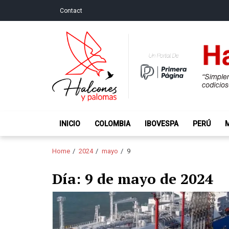
Skip
Skip
Contact
to
to
navigation
content
Halcones y Palo
“Simplemente intentamos ser temerosos cuando los ot
INICIO
COLOMBIA
IBOVESPA
PERÚ
Home
2024
mayo
9
Día:
9 de mayo de 2024