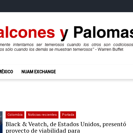
mas
ros son codiciosos y codiciosos sólo cuando los demás se muestran te
MÉXICO
NUAM EXCHANGE
Colombia
Noticias recientes
Portada
Black & Veatch, de Estados Unidos, presentó
proyecto de viabilidad para