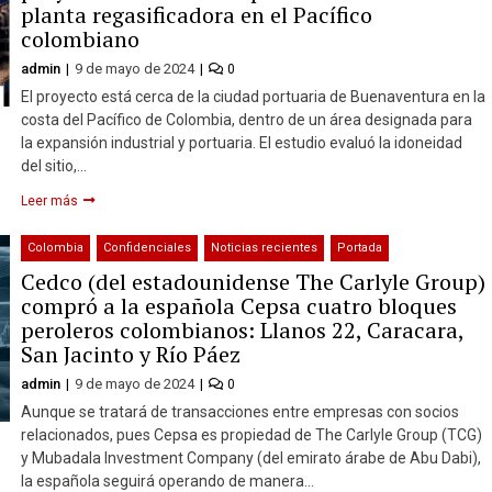
planta regasificadora en el Pacífico
colombiano
admin
9 de mayo de 2024
0
El proyecto está cerca de la ciudad portuaria de Buenaventura en la
costa del Pacífico de Colombia, dentro de un área designada para
la expansión industrial y portuaria. El estudio evaluó la idoneidad
del sitio,…
Leer más
Colombia
Confidenciales
Noticias recientes
Portada
Cedco (del estadounidense The Carlyle Group)
compró a la española Cepsa cuatro bloques
peroleros colombianos: Llanos 22, Caracara,
San Jacinto y Río Páez
admin
9 de mayo de 2024
0
Aunque se tratará de transacciones entre empresas con socios
relacionados, pues Cepsa es propiedad de The Carlyle Group (TCG)
y Mubadala Investment Company (del emirato árabe de Abu Dabi),
la española seguirá operando de manera…