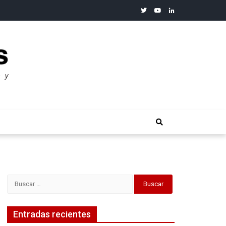
twitter
youtube
linkedin
merosos”: Warren Buffet
Buscar:
Entradas recientes