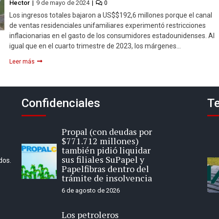
Hector
9 de mayo de 2024
0
Los ingresos totales bajaron a US$$192,6 millones porque el canal
de ventas residenciales unifamiliares experimentó restricciones
inflacionarias en el gasto de los consumidores estadounidenses. Al
igual que en el cuarto trimestre de 2023, los márgenes…
Leer más
Confidenciales
Te
Propal (con deudas por
$771.712 millones)
también pidió liquidar
sus filiales SuPapel y
dos.
Papelfibras dentro del
trámite de insolvencia
6 de agosto de 2026
Los petroleros