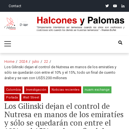
Skip
Skip
twitter
youtube
linke
Contact
to
to
navigation
content
Halcones y Palomas
“Simplemente intentamos ser temerosos cuando los otros son
Primary
codiciosos y codiciosos sólo cuando los demás se muestran
Menu
temerosos”: Warren Buffet
Home
2024
julio
22
Los Gilinski dejan el control de Nutresa en manos de los emiratíes y
sólo se quedarán con entre el 10% y el 15%; todo un final de cuento
árabe y se van con US$5.200 millones
Colombia
Investigación
Noticias recientes
nuam exchange
Portada
Wall Street
Los Gilinski dejan el control de
Nutresa en manos de los emiratíes
y sólo se quedarán con entre el