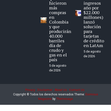
hicieron
ingresos
más
año por
compras
$22.000
en
millones)
Colombia
lanzó
y que
solución
producirán
para
40.000
tarjetas
barriles
de crédito
día de
en LatAm
crudo y
5 de agosto
gas en el
de 2026
país
5 de agosto
de 2026
Privacy
Disclaimer
About Us
Contact Us
Copyright © Todos los derechos reservados
Theme:
Eximious
Magazine
by
Themesaga