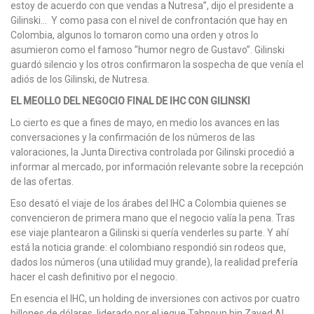
estoy de acuerdo con que vendas a Nutresa”, dijo el presidente a
Gilinski… Y como pasa con el nivel de confrontación que hay en
Colombia, algunos lo tomaron como una orden y otros lo
asumieron como el famoso ”humor negro de Gustavo”. Gilinski
guardó silencio y los otros confirmaron la sospecha de que venía el
adiós de los Gilinski, de Nutresa.
EL MEOLLO DEL NEGOCIO FINAL DE IHC CON GILINSKI
Lo cierto es que a fines de mayo, en medio los avances en las
conversaciones y la confirmación de los números de las
valoraciones, la Junta Directiva controlada por Gilinski procedió a
informar al mercado, por información relevante sobre la recepción
de las ofertas.
Eso desató el viaje de los árabes del IHC a Colombia quienes se
convencieron de primera mano que el negocio valía la pena. Tras
ese viaje plantearon a Gilinski si quería venderles su parte. Y ahí
está la noticia grande: el colombiano respondió sin rodeos que,
dados los números (una utilidad muy grande), la realidad prefería
hacer el cash definitivo por el negocio.
En esencia el IHC, un holding de inversiones con activos por cuatro
billones de dólares, liderado por el jeque Tahnoun bin Zayed Al