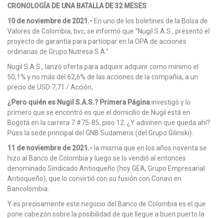
CRONOLOGÍA DE UNA BATALLA DE 32 MESES
10 de noviembre de 2021.-
En uno de los boletines de la Bolsa de
Valores de Colombia, bvc, se informó que “Nugil S.A.S., presentó el
proyecto de garantía para participar en la OPA de acciones
ordinarias de Grupo Nutresa S.A.”.
Nugil S.A.S., lanzó oferta para adquirir adquirir como mínimo el
50,1% y no más del 62,6% de las acciones de la compañía, a un
precio de USD 7,71 / Acción,
¿Pero quién es Nugil S.A.S.? Primera Página
investigó y lo
primero que se encontró es que el domicilio de Nugil está en
Bogotá en la carrera 7 #75-85, piso 12. ¿Y adivinen que queda ahí?
Pues la sede principal del GNB Sudameris (del Grupo Gilinski).
11 de noviembre de 2021.-
la misma que en los años noventa se
hizo al Banco de Colombia y luego se lo vendió al entonces
denominado Sindicado Antioqueño (hoy GEA, Grupo Empresarial
Antioqueño), que lo convirtió con su fusión con Conavi en
Bancolombia.
Y es precisamente este negocio del Banco de Colombia es el que
pone cabezón sobre la posibilidad de que llegue a buen puerto la