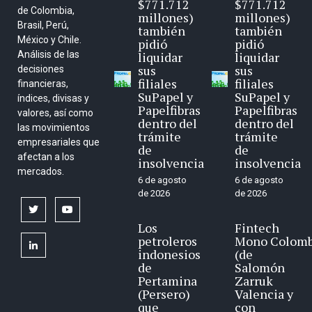
$771.712
$771.712
de Colombia,
millones)
millones)
Brasil, Perú,
también
también
México y Chile.
pidió
pidió
Análisis de las
liquidar
liquidar
sus
sus
decisiones
filiales
filiales
financieras,
SuPapel y
SuPapel y
índices, divisas y
Papelfibras
Papelfibras
valores, así como
dentro del
dentro del
las movimientos
trámite
trámite
empresariales que
de
de
afectan a los
insolvencia
insolvencia
mercados.
6 de agosto
6 de agosto
de 2026
de 2026
twitter
youtube
Los
Fintech
petroleros
Mono Colomb
linkedin
indonesios
(de
de
Salomón
Pertamina
Zarruk
(Persero)
Valencia y
que
con