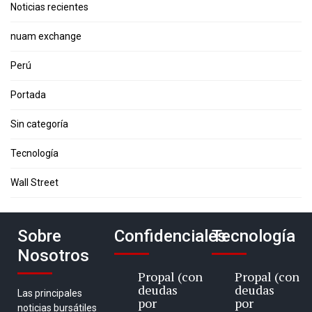
Noticias recientes
nuam exchange
Perú
Portada
Sin categoría
Tecnología
Wall Street
Sobre
Confidenciales
Tecnología
Nosotros
Propal (con
Propal (con
deudas
deudas
Las principales
por
por
noticias bursátiles