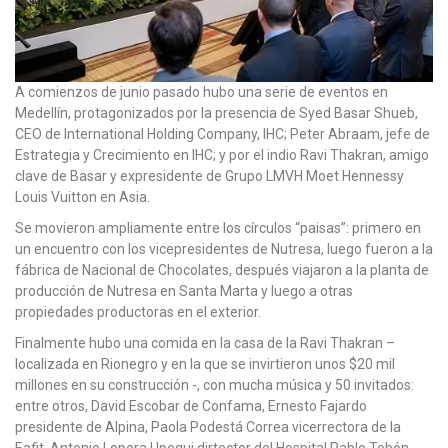
A comienzos de junio pasado hubo una serie de eventos en
Medellín, protagonizados por la presencia de Syed Basar Shueb,
CEO de International Holding Company, IHC; Peter Abraam, jefe de
Estrategia y Crecimiento en IHC; y por el indio Ravi Thakran, amigo
clave de Basar y expresidente de Grupo LMVH Moet Hennessy
Louis Vuitton en Asia.
Se movieron ampliamente entre los círculos “paisas”: primero en
un encuentro con los vicepresidentes de Nutresa, luego fueron a la
fábrica de Nacional de Chocolates, después viajaron a la planta de
producción de Nutresa en Santa Marta y luego a otras
propiedades productoras en el exterior.
Finalmente hubo una comida en la casa de la Ravi Thakran –
localizada en Rionegro y en la que se invirtieron unos $20 mil
millones en su construcción -, con mucha música y 50 invitados:
entre otros, David Escobar de Confama, Ernesto Fajardo
presidente de Alpina, Paola Podestá Correa vicerrectora de la
Eafit, Antonio Lopera Upegui dirtector del Hospital Pablo Tobón