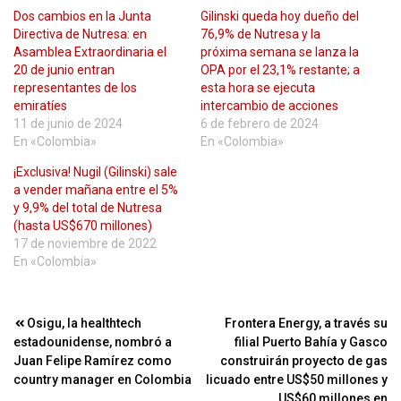
Dos cambios en la Junta
Gilinski queda hoy dueño del
Directiva de Nutresa: en
76,9% de Nutresa y la
Asamblea Extraordinaria el
próxima semana se lanza la
20 de junio entran
OPA por el 23,1% restante; a
representantes de los
esta hora se ejecuta
emiratíes
intercambio de acciones
11 de junio de 2024
6 de febrero de 2024
En «Colombia»
En «Colombia»
¡Exclusiva! Nugil (Gilinski) sale
a vender mañana entre el 5%
y 9,9% del total de Nutresa
(hasta US$670 millones)
17 de noviembre de 2022
En «Colombia»
Navegación
Osigu, la healthtech
Frontera Energy, a través su
estadounidense, nombró a
filial Puerto Bahía y Gasco
de
Juan Felipe Ramírez como
construirán proyecto de gas
entradas
country manager en Colombia
licuado entre US$50 millones y
US$60 millones en