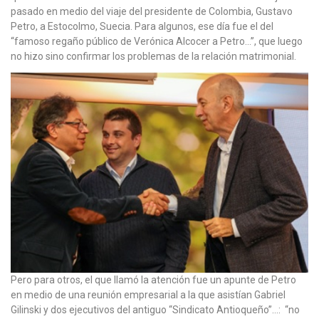
pasado en medio del viaje del presidente de Colombia, Gustavo
Petro, a Estocolmo, Suecia. Para algunos, ese día fue el del
“famoso regaño público de Verónica Alcocer a Petro…”, que luego
no hizo sino confirmar los problemas de la relación matrimonial.
Pero para otros, el que llamó la atención fue un apunte de Petro
en medio de una reunión empresarial a la que asistían Gabriel
Gilinski y dos ejecutivos del antiguo “Sindicato Antioqueño”…: “no