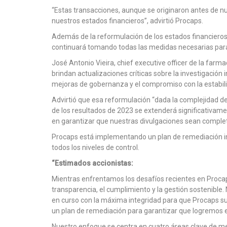
“Estas transacciones, aunque se originaron antes de n
nuestros estados financieros”, advirtió Procaps.
Además de la reformulación de los estados financieros 
continuará tomando todas las medidas necesarias para 
José Antonio Vieira, chief executive officer de la farma
brindan actualizaciones críticas sobre la investigación
mejoras de gobernanza y el compromiso con la estabili
Advirtió que esa reformulación “dada la complejidad d
de los resultados de 2023 se extenderá significativam
en garantizar que nuestras divulgaciones sean completa
Procaps está implementando un plan de remediación in
todos los niveles de control.
“Estimados accionistas:
Mientras enfrentamos los desafíos recientes en Procap
transparencia, el cumplimiento y la gestión sostenibl
en curso con la máxima integridad para que Procaps s
un plan de remediación para garantizar que logremos e
Nuestro enfoque se centra en cuatro áreas clave de me