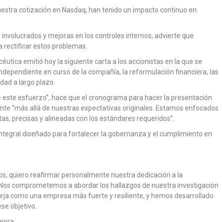
uestra cotización en Nasdaq, han tenido un impacto continuo en
involucrados y mejoras en los controles internos, advierte que
rectificar estos problemas.
céutica emitió hoy la siguiente carta a los accionistas en la que se
 independiente en curso de la compañía, la reformulación financiera, las
dad a largo plazo.
e este esfuerzo”, hace que el cronograma para hacer la presentación
ente “más allá de nuestras expectativas originales. Estamos enfocados
s, precisas y alineadas con los estándares requeridos”.
tegral diseñado para fortalecer la gobernanza y el cumplimiento en
s, quiero reafirmar personalmente nuestra dedicación a la
e. Nos comprometemos a abordar los hallazgos de nuestra investigación
urja como una empresa más fuerte y resiliente, y hemos desarrollado
se objetivo.
jora: