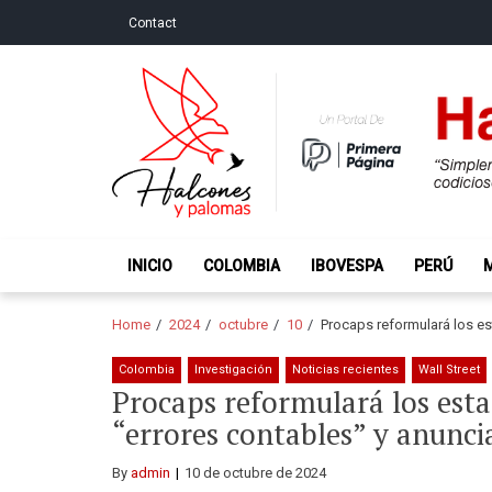
Skip
Skip
Contact
to
to
navigation
content
Halcones y Palo
“Simplemente intentamos ser temerosos cuando los ot
INICIO
COLOMBIA
IBOVESPA
PERÚ
Home
2024
octubre
10
Procaps reformulará los es
Colombia
Investigación
Noticias recientes
Wall Street
Procaps reformulará los esta
“errores contables” y anunci
By
admin
10 de octubre de 2024