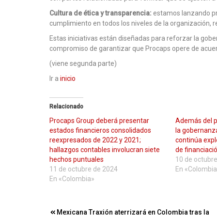
Cultura de ética y transparencia:
estamos lanzando pro
cumplimiento en todos los niveles de la organización, r
Estas iniciativas están diseñadas para reforzar la gober
compromiso de garantizar que Procaps opere de acuerdo
(viene segunda parte)
Ir a
inicio
Relacionado
Procaps Group deberá presentar
Además del p
estados financieros consolidados
la gobernanz
reexpresados ​​de 2022 y 2021;
continúa exp
hallazgos contables involucran siete
de financiaci
hechos puntuales
10 de octubr
11 de octubre de 2024
En «Colombia
En «Colombia»
Navegación
Mexicana Traxión aterrizará en Colombia tras la