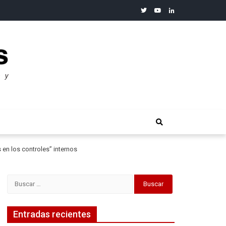
twitter
youtube
linkedin
merosos”: Warren Buffet
 en los controles” internos
Buscar:
Entradas recientes