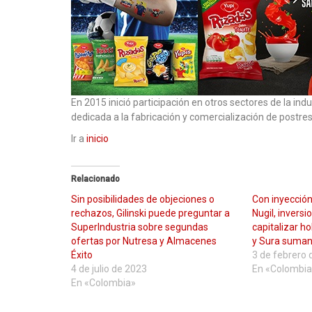
En 2015 inició participación en otros sectores de la in
dedicada a la fabricación y comercialización de postres 
Ir a
inicio
Relacionado
Sin posibilidades de objeciones o
Con inyección
rechazos, Gilinski puede preguntar a
Nugil, inversi
SuperIndustria sobre segundas
capitalizar h
ofertas por Nutresa y Almacenes
y Sura suman 
Éxito
3 de febrero 
4 de julio de 2023
En «Colombia
En «Colombia»