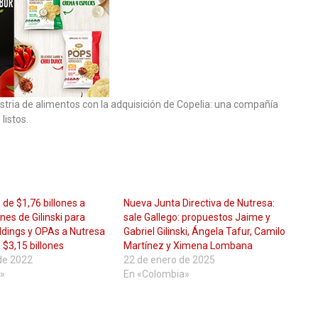
dustria de alimentos con la adquisición de Copelia: una compañía
listos.
 de $1,76 billones a
Nueva Junta Directiva de Nutresa:
ones de Gilinski para
sale Gallego: propuestos Jaime y
oldings y OPAs a Nutresa
Gabriel Gilinski, Ángela Tafur, Camilo
$3,15 billones
Martínez y Ximena Lombana
de 2022
22 de enero de 2025
»
En «Colombia»