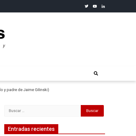
twitter
youtube
linkedin
merosos”: Warren Buffet
ío y padre de Jaime Gilinski)
Buscar:
Entradas recientes