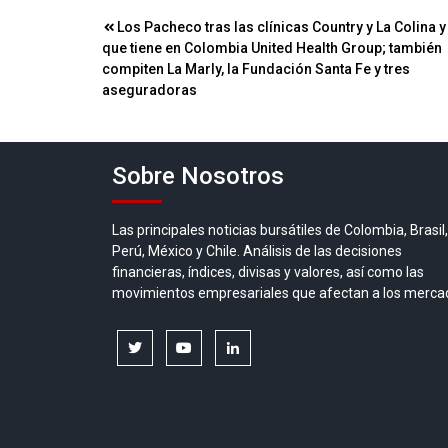
Navegación
Los Pacheco tras las clínicas Country y La Colina y
que tiene en Colombia United Health Group; también
de
compiten La Marly, la Fundación Santa Fe y tres
entradas
aseguradoras
Sobre Nosotros
Las principales noticias bursátiles de Colombia, Brasil,
Perú, México y Chile. Análisis de las decisiones
financieras, índices, divisas y valores, así como las
movimientos empresariales que afectan a los merca
twitter
youtube
linkedin