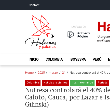
Skip
Skip
Contact
to
to
navigation
content
Halcones y Palo
“Simplemente intentamos ser temerosos cuando los ot
INICIO
COLOMBIA
IBOVESPA
PERÚ
Home
2025
marzo
21
Nutresa controlará el 40% de
Colombia
Noticias recientes
nuam exchange
Portada
Nutresa controlará el 40% de
Caloto, Cauca, por Lazar e Is
Gilinski)