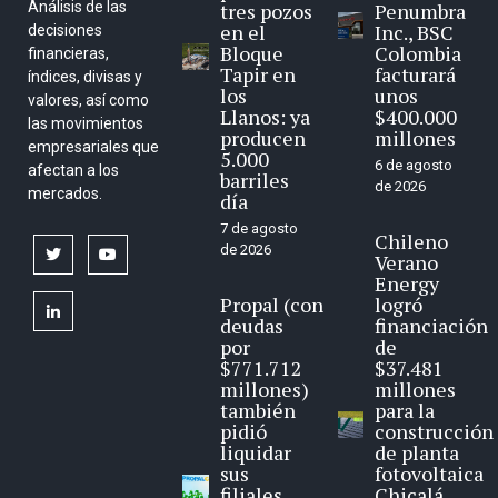
Análisis de las
tres pozos
Penumbra
en el
Inc., BSC
decisiones
Bloque
Colombia
financieras,
Tapir en
facturará
índices, divisas y
los
unos
valores, así como
Llanos: ya
$400.000
las movimientos
producen
millones
empresariales que
5.000
6 de agosto
afectan a los
barriles
de 2026
mercados.
día
7 de agosto
Chileno
de 2026
twitter
youtube
Verano
Energy
Propal (con
logró
linkedin
deudas
financiación
por
de
$771.712
$37.481
millones)
millones
también
para la
pidió
construcción
liquidar
de planta
sus
fotovoltaica
filiales
Chicalá