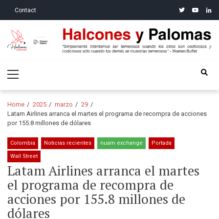
Skip
Skip
twitter
youtube
linke
Contact
to
to
navigation
content
Halcones y Palomas
“Simplemente intentamos ser temerosos cuando los otros son
Primary
codiciosos y codiciosos sólo cuando los demás se muestran
Menu
temerosos”: Warren Buffet
Home
2025
marzo
29
Latam Airlines arranca el martes el programa de recompra de acciones
por 155.8 millones de dólares
Colombia
Noticias recientes
nuam exchange
Portada
Wall Street
Latam Airlines arranca el martes
el programa de recompra de
acciones por 155.8 millones de
dólares