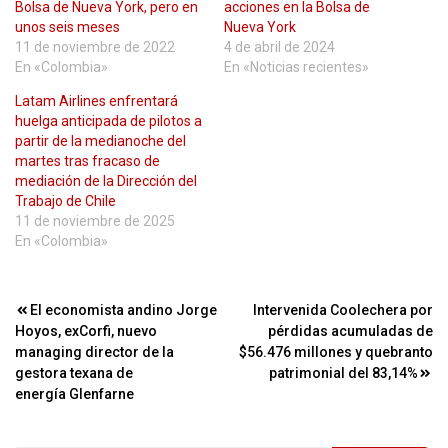
Bolsa de Nueva York, pero en
acciones en la Bolsa de
unos seis meses
Nueva York
11 de noviembre de 2022
4 de abril de 2024
En «Colombia»
En «Noticias recientes»
Latam Airlines enfrentará
huelga anticipada de pilotos a
partir de la medianoche del
martes tras fracaso de
mediación de la Dirección del
Trabajo de Chile
11 de noviembre de 2025
En «Colombia»
Navegación
El economista andino Jorge
Intervenida Coolechera por
Hoyos, exCorfi, nuevo
pérdidas acumuladas de
de
managing director de la
$56.476 millones y quebranto
entradas
gestora texana de
patrimonial del 83,14%
energía Glenfarne