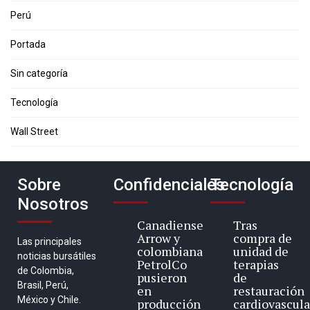
Perú
Portada
Sin categoría
Tecnología
Wall Street
Sobre
Confidenciales
Tecnología
Nosotros
Canadiense
Tras
Arrow y
compra de
Las principales
colombiana
unidad de
noticias bursátiles
PetrolCo
terapias
de Colombia,
pusieron
de
Brasil, Perú,
en
restauración
México y Chile.
producción
cardiovascula