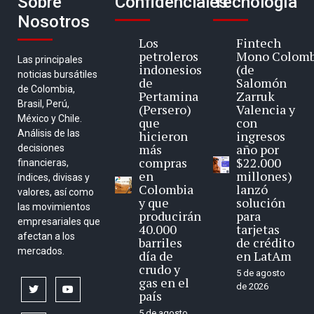
Sobre
Confidenciales
Tecnología
Nosotros
Los
Fintech
petroleros
Mono Colomb
Las principales
indonesios
(de
noticias bursátiles
de
Salomón
de Colombia,
Pertamina
Zarruk
Brasil, Perú,
(Persero)
Valencia y
México y Chile.
que
con
Análisis de las
hicieron
ingresos
más
año por
decisiones
compras
$22.000
financieras,
en
millones)
índices, divisas y
Colombia
lanzó
valores, así como
y que
solución
las movimientos
producirán
para
empresariales que
40.000
tarjetas
afectan a los
barriles
de crédito
mercados.
día de
en LatAm
crudo y
5 de agosto
gas en el
de 2026
twitter
youtube
país
5 de agosto