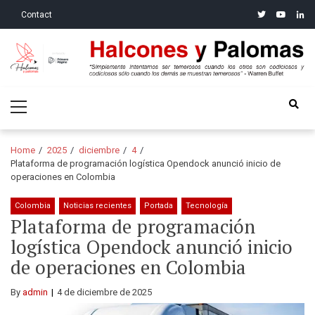
Skip
Skip
twitter
youtube
linke
Contact
to
to
navigation
content
Halcones y Palomas
“Simplemente intentamos ser temerosos cuando los otros son
Primary
codiciosos y codiciosos sólo cuando los demás se muestran
Menu
temerosos”: Warren Buffet
Home
2025
diciembre
4
Plataforma de programación logística Opendock anunció inicio de
operaciones en Colombia
Colombia
Noticias recientes
Portada
Tecnología
Plataforma de programación
logística Opendock anunció inicio
de operaciones en Colombia
By
admin
4 de diciembre de 2025