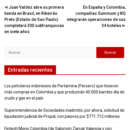
Navegación
Juan Valdez abre su primera
En España y Colombia,
tienda en Brasil, en Ribeirão
compañías Summum y BQ
de
Preto (Estado de Sao Paulo):
integrarán operaciones de sus
entradas
completará 300 subfranquicias
34 hoteles
en siete años
Buscar:
Entradas recientes
Los petroleros indonesios de Pertamina (Persero) que hicieron
más compras en Colombia y que producirán 40.000 barriles día de
crudo y gas en el país
Superintendencia de Sociedades inadmitió, por ahora, solicitud de
liquidación judicial de Propal, con pasivos por $771.712 millones
Fintech Mono Colombia (de Salomón Zarruk Valencia y con