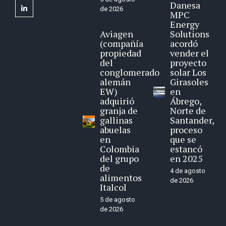
Danesa
linkedin
de 2026
MPC
Energy
Aviagen
Solutions
(compañía
acordó
propiedad
vender el
del
proyecto
conglomerado
solar Los
alemán
Girasoles
EW)
en
adquirió
Ábrego,
granja de
Norte de
gallinas
Santander,
abuelas
proceso
en
que se
Colombia
estancó
del grupo
en 2025
de
4 de agosto
alimentos
de 2026
Italcol
5 de agosto
de 2026