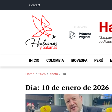
Skip
Skip
Contact
to
to
navigation
content
Halcones y Palo
“Simplemente intentamos ser temerosos cuando los ot
INICIO
COLOMBIA
IBOVESPA
PERÚ
Home
2026
enero
10
Día:
10 de enero de 2026