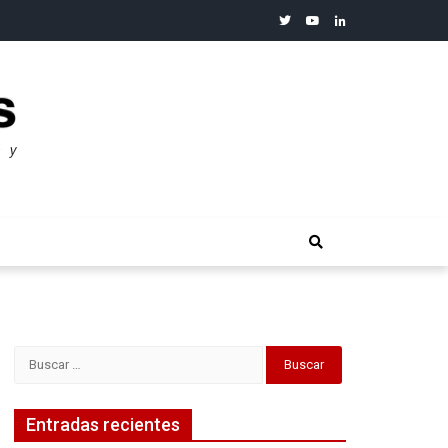
twitter
youtube
linkedin
merosos”: Warren Buffet
Buscar:
Entradas recientes