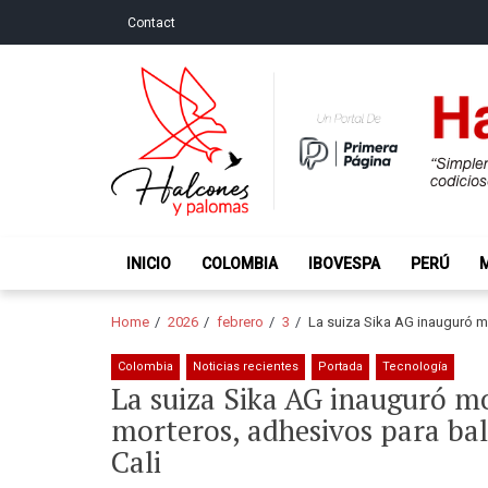
Skip
Skip
Contact
to
to
navigation
content
Halcones y Palo
“Simplemente intentamos ser temerosos cuando los ot
INICIO
COLOMBIA
IBOVESPA
PERÚ
Home
2026
febrero
3
La suiza Sika AG inauguró m
Colombia
Noticias recientes
Portada
Tecnología
La suiza Sika AG inauguró m
morteros, adhesivos para bal
Cali