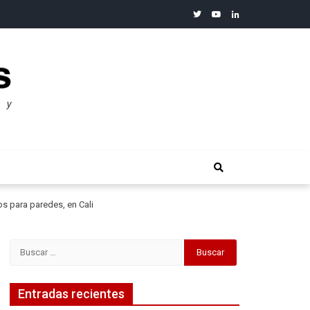
twitter
youtube
linkedin
merosos”: Warren Buffet
s para paredes, en Cali
Buscar:
Entradas recientes