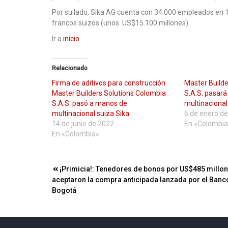
Por su lado, Sika AG cuenta con 34.000 empleados en 1
francos suizos (unos US$15.100 millones).
Ir a
inicio
Relacionado
Firma de aditivos para construcción
Master Builde
Master Builders Solutions Colombia
S.A.S. pasar
S.A.S. pasó a manos de
multinacional
multinacional suiza Sika
6 de enero d
14 de junio de 2022
En «Colombia
En «Colombia»
Navegación
¡Primicia!: Tenedores de bonos por US$485 millo
aceptaron la compra anticipada lanzada por el Banc
de
Bogotá
entradas