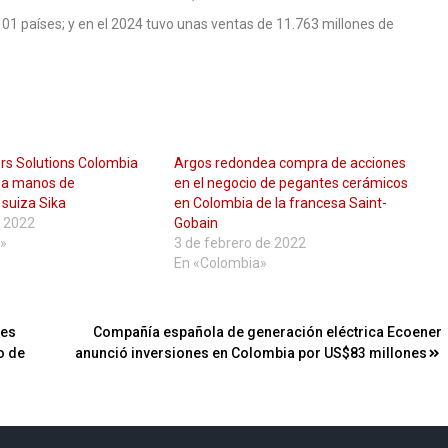
01 países; y en el 2024 tuvo unas ventas de 11.763 millones de
rs Solutions Colombia
Argos redondea compra de acciones
á a manos de
en el negocio de pegantes cerámicos
 suiza Sika
en Colombia de la francesa Saint-
e 2022
Gobain
»
3 de febrero de 2022
En «Colombia»
nes
Compañía española de generación eléctrica Ecoener
o de
anunció inversiones en Colombia por US$83 millones