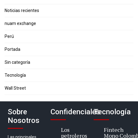
Noticias recientes
nuam exchange
Perú
Portada
Sin categoría
Tecnología
Wall Street
Sobre
Confidenciales
Tecnología
Nosotros
Los
Fintech
petroleros
Mono Colomb
Las principales