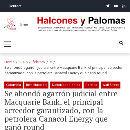
Skip
Skip
twitter
youtube
linke
Contact
to
to
navigation
content
Halcones y Palomas
“Simplemente intentamos ser temerosos cuando los otros son
Primary
codiciosos y codiciosos sólo cuando los demás se muestran
Menu
temerosos”: Warren Buffet
Home
2026
febrero
5
Se ahondó agarrón judicial entre Macquarie Bank, el principal acreedor
garantizado, con la petrolera Canacol Energy que ganó round
Colombia
Investigación
Noticias recientes
Portada
Wall Street
Se ahondó agarrón judicial entre
Macquarie Bank, el principal
acreedor garantizado, con la
petrolera Canacol Energy que
ganó round