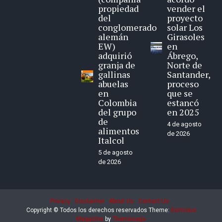
propiedad
vender el
del
proyecto
conglomerado
solar Los
alemán
Girasoles
EW)
en
adquirió
Ábrego,
granja de
Norte de
gallinas
Santander,
abuelas
proceso
en
que se
Colombia
estancó
del grupo
en 2025
de
4 de agosto
alimentos
de 2026
Italcol
5 de agosto
de 2026
Privacy
Disclaimer
About Us
Contact Us
Copyright © Todos los derechos reservados
Theme:
Eximious
Magazine
by
Themesaga