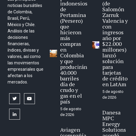
indonesios
(de
noticias bursátiles
de
Salomón
de Colombia,
Pertamina
Zarruk
Brasil, Perú,
(Persero)
Valencia y
México y Chile.
que
con
Análisis de las
hicieron
ingresos
más
año por
decisiones
compras
$22.000
financieras,
en
millones)
índices, divisas y
Colombia
lanzó
valores, así como
y que
solución
las movimientos
producirán
para
empresariales que
40.000
tarjetas
afectan a los
barriles
de crédito
mercados.
día de
en LatAm
crudo y
5 de agosto
gas en el
de 2026
twitter
youtube
país
5 de agosto
Danesa
linkedin
de 2026
MPC
Energy
Aviagen
Solutions
(compañía
acordó