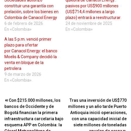
Sociedades autorizó
quiebra de Canacol Energy:
constituir una garantía con
pasivos por US$900 millones
prelación, sobre los bienes en
(US$714,4 millones a largo
Colombia de Canacol Energy
plazo) entrará a reestructurar
6 de febrero de 2026
24 de noviembre de 2025
En «Colombia»
En «Colombia»
A las 5 p.m. venció primer
plazo para ofertar
por Canacol Energy: el banco
Moelis & Company decidió la
venta en bloque de la
petrolera
9 de marzo de 2026
En «Colombia»
Navegación
Con $215.000 millones, los
Tras una inversión de US$770
bancos de Occidente y de
millones y un año tarde Puerto
de
Bogotá financian la primera
Antioquia inició operaciones,
entradas
infraestructura carcelaria bajo
con una capacidad inicial de
esquema APP en Colombia: la
siete millones de toneladas