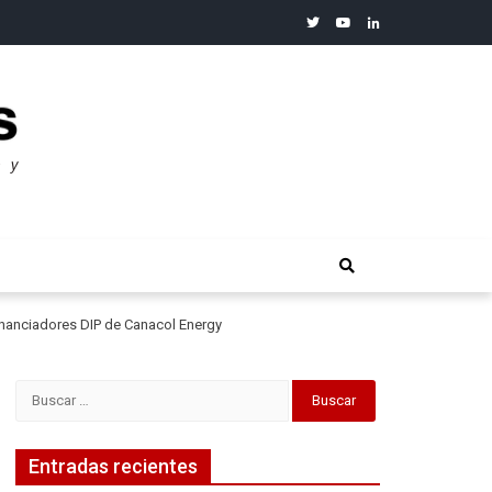
twitter
youtube
linkedin
merosos”: Warren Buffet
financiadores DIP de Canacol Energy
Buscar:
Entradas recientes