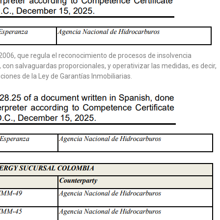
de 2006, que regula el reconocimiento de procesos de insolvencia
, con salvaguardas proporcionales, y operativizar las medidas, es decir,
ciones de la Ley de Garantías Inmobiliarias.