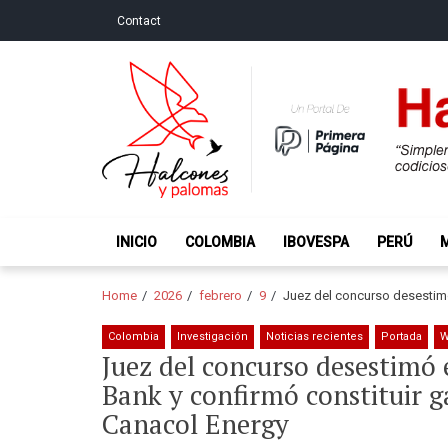
Skip
Skip
Contact
to
to
navigation
content
Halcones y Palo
“Simplemente intentamos ser temerosos cuando los ot
INICIO
COLOMBIA
IBOVESPA
PERÚ
Home
2026
febrero
9
Juez del concurso desestimó
Colombia
Investigación
Noticias recientes
Portada
W
Juez del concurso desestimó 
Bank y confirmó constituir g
Canacol Energy