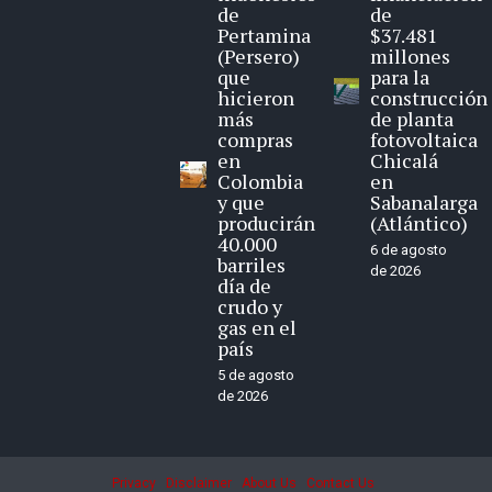
de
de
Pertamina
$37.481
(Persero)
millones
que
para la
hicieron
construcción
más
de planta
compras
fotovoltaica
en
Chicalá
Colombia
en
y que
Sabanalarga
producirán
(Atlántico)
40.000
6 de agosto
barriles
de 2026
día de
crudo y
gas en el
país
5 de agosto
de 2026
Privacy
Disclaimer
About Us
Contact Us