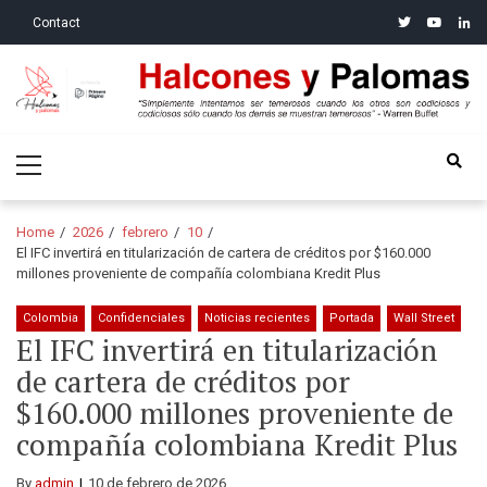
Skip
Skip
twitter
youtube
linke
Contact
to
to
navigation
content
Halcones y Palomas
“Simplemente intentamos ser temerosos cuando los otros son
Primary
codiciosos y codiciosos sólo cuando los demás se muestran
Menu
temerosos”: Warren Buffet
Home
2026
febrero
10
El IFC invertirá en titularización de cartera de créditos por $160.000
millones proveniente de compañía colombiana Kredit Plus
Colombia
Confidenciales
Noticias recientes
Portada
Wall Street
El IFC invertirá en titularización
de cartera de créditos por
$160.000 millones proveniente de
compañía colombiana Kredit Plus
By
admin
10 de febrero de 2026