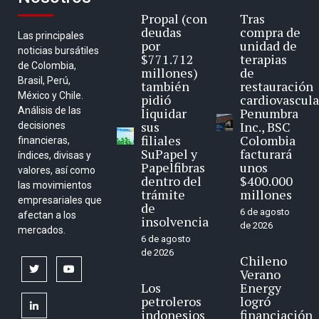
Propal (con
Tras
deudas
compra de
Las principales
por
unidad de
noticias bursátiles
$771.712
terapias
de Colombia,
millones)
de
Brasil, Perú,
también
restauración
México y Chile.
pidió
cardiovascula
Análisis de las
liquidar
Penumbra
sus
Inc., BSC
decisiones
filiales
Colombia
financieras,
SuPapel y
facturará
índices, divisas y
Papelfibras
unos
valores, así como
dentro del
$400.000
las movimientos
trámite
millones
empresariales que
de
6 de agosto
afectan a los
insolvencia
de 2026
mercados.
6 de agosto
de 2026
Chileno
twitter
youtube
Verano
Los
Energy
petroleros
logró
linkedin
indonesios
financiación