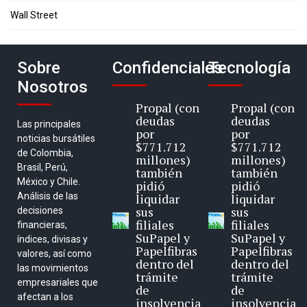
Wall Street
Sobre
Confidenciales
Tecnología
Nosotros
Propal (con
Propal (con
deudas
deudas
Las principales
por
por
noticias bursátiles
$771.712
$771.712
de Colombia,
millones)
millones)
Brasil, Perú,
también
también
México y Chile.
pidió
pidió
Análisis de las
liquidar
liquidar
sus
sus
decisiones
filiales
filiales
financieras,
SuPapel y
SuPapel y
índices, divisas y
Papelfibras
Papelfibras
valores, así como
dentro del
dentro del
las movimientos
trámite
trámite
empresariales que
de
de
afectan a los
insolvencia
insolvencia