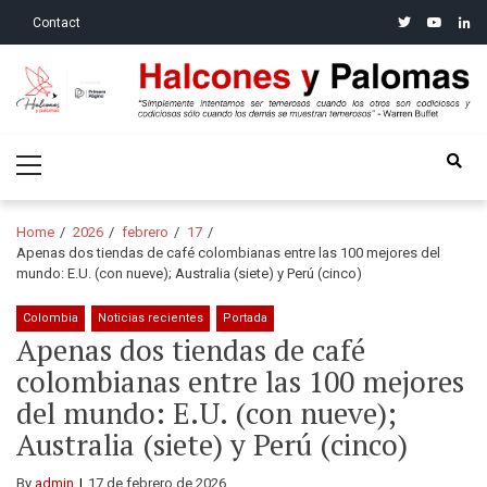
Skip
Skip
twitter
youtube
linke
Contact
to
to
navigation
content
Halcones y Palomas
“Simplemente intentamos ser temerosos cuando los otros son
Primary
codiciosos y codiciosos sólo cuando los demás se muestran
Menu
temerosos”: Warren Buffet
Home
2026
febrero
17
Apenas dos tiendas de café colombianas entre las 100 mejores del
mundo: E.U. (con nueve); Australia (siete) y Perú (cinco)
Colombia
Noticias recientes
Portada
Apenas dos tiendas de café
colombianas entre las 100 mejores
del mundo: E.U. (con nueve);
Australia (siete) y Perú (cinco)
By
admin
17 de febrero de 2026