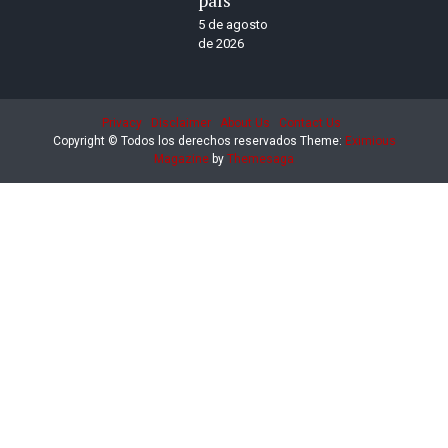
país
5 de agosto
de 2026
Privacy
Disclaimer
About Us
Contact Us
Copyright © Todos los derechos reservados
Theme:
Eximious
Magazine
by
Themesaga