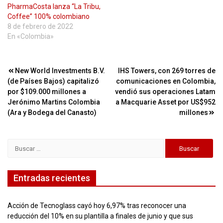
PharmaCosta lanza “La Tribu,
Coffee” 100% colombiano
8 de febrero de 2022
En «Colombia»
Navegación
New World Investments B.V.
IHS Towers, con 269 torres de
(de Países Bajos) capitalizó
comunicaciones en Colombia,
de
por $109.000 millones a
vendió sus operaciones Latam
entradas
Jerónimo Martins Colombia
a Macquarie Asset por US$952
(Ara y Bodega del Canasto)
millones
Buscar:
Entradas recientes
Acción de Tecnoglass cayó hoy 6,97% tras reconocer una
reducción del 10% en su plantilla a finales de junio y que sus