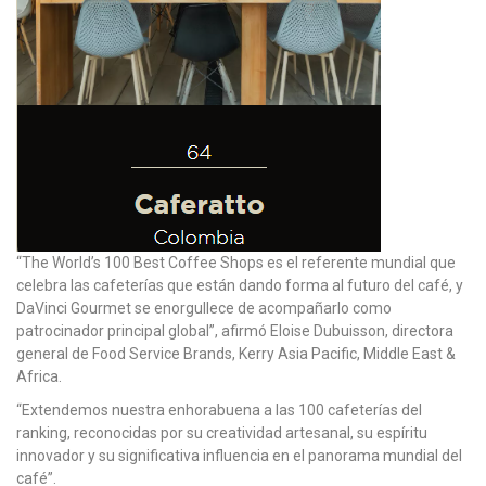
“The World’s 100 Best Coffee Shops es el referente mundial que
celebra las cafeterías que están dando forma al futuro del café, y
DaVinci Gourmet se enorgullece de acompañarlo como
patrocinador principal global”, afirmó Eloise Dubuisson, directora
general de Food Service Brands, Kerry Asia Pacific, Middle East &
Africa.
“Extendemos nuestra enhorabuena a las 100 cafeterías del
ranking, reconocidas por su creatividad artesanal, su espíritu
innovador y su significativa influencia en el panorama mundial del
café”.