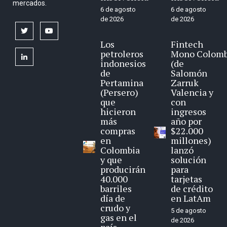
mercados.
6 de agosto
6 de agosto
de 2026
de 2026
twitter
youtube
Los
Fintech
petroleros
Mono Colomb
linkedin
indonesios
(de
de
Salomón
Pertamina
Zarruk
(Persero)
Valencia y
que
con
hicieron
ingresos
más
año por
compras
$22.000
en
millones)
Colombia
lanzó
y que
solución
producirán
para
40.000
tarjetas
barriles
de crédito
día de
en LatAm
crudo y
5 de agosto
gas en el
de 2026