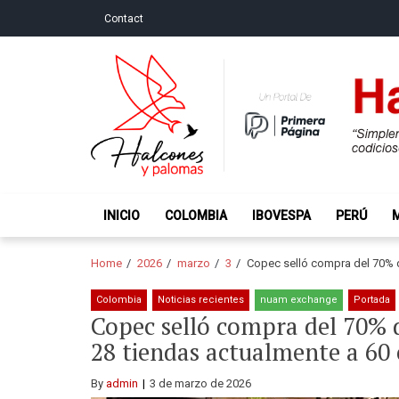
Skip
Skip
Contact
to
to
navigation
content
Halcones y Palo
“Simplemente intentamos ser temerosos cuando los ot
INICIO
COLOMBIA
IBOVESPA
PERÚ
Home
2026
marzo
3
Copec selló compra del 70% d
Colombia
Noticias recientes
nuam exchange
Portada
Copec selló compra del 70% d
28 tiendas actualmente a 60
By
admin
3 de marzo de 2026