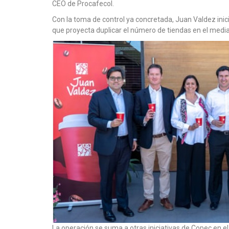
CEO de Procafecol.
Con la toma de control ya concretada, Juan Valdez inic
que proyecta duplicar el número de tiendas en el medi
La operación se suma a otras iniciativas de Copec en e