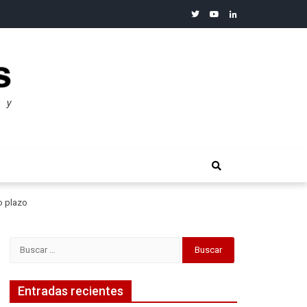
twitter
youtube
linkedin
merosos”: Warren Buffet
o plazo
Buscar:
Entradas recientes