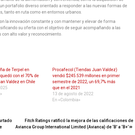
 un portafolio diverso orientado a responder a las nuevas formas de
s, tanto en ruta como en entornos urbanos.
on la innovación constante y con mantener y elevar de forma
sificando su oferta con el objetivo de seguir acompañando a las
 con alto valor y reconocimiento.
ña de Terpel en
Procafecol (Tiendas Juan Valdez)
 quedó con el 70% de
vendió $245.539 millones en primer
uan Valdez en Chile
semestre de 2022, un 69,7% más
 2025
que en el 2021
»
13 de agosto de 2022
En «Colombia»
urtado
Fitch Ratings ratificó la mejora de las calificaciones de
e
Avianca Group International Limited (Avianca) de ‘B’ a ‘B+’