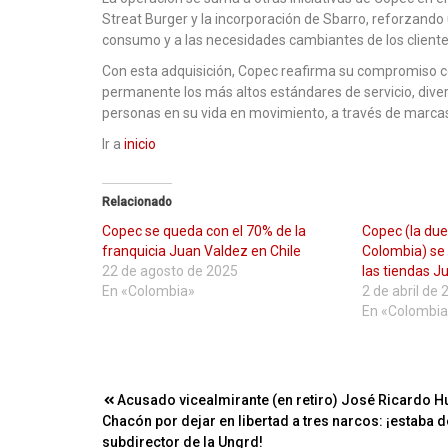
Streat Burger y la incorporación de Sbarro, reforzando
consumo y a las necesidades cambiantes de los cliente
Con esta adquisición, Copec reafirma su compromiso c
permanente los más altos estándares de servicio, diver
personas en su vida en movimiento, a través de marcas
Ir a
inicio
Relacionado
Copec se queda con el 70% de la
Copec (la due
franquicia Juan Valdez en Chile
Colombia) se
22 de agosto de 2025
las tiendas J
En «Colombia»
2 de abril de
En «Colombia
Navegación
Acusado vicealmirante (en retiro) José Ricardo H
Chacón por dejar en libertad a tres narcos: ¡estaba d
de
subdirector de la Ungrd!