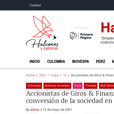
Skip
Skip
Contact
to
to
navigation
content
Halcones y Palo
“Simplemente intentamos ser temerosos cuando los ot
INICIO
COLOMBIA
IBOVESPA
PERÚ
Home
2021
mayo
12
Accionistas de Giros & Fina
Colombia
Noticias recientes
Perú
Portada
Wall Stree
Accionistas de Giros & Fina
conversión de la sociedad en
By
admin
12 de mayo de 2021