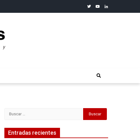
twitter
youtube
linkedin
merosos”: Warren Buffet
Buscar:
Entradas recientes