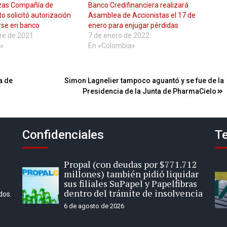
nzas Compañía de
Banco Credifinanciera realizará
o solicitó autorización
Asamblea de Accionistas el 17 de
rse en banco
enero para enjugar pérdidas
re de 2021
7 de enero de 2022
»
En «Colombia»
a de
Simon Lagnelier tampoco aguantó y se fue de la
Presidencia de la Junta de PharmaCielo
Confidenciales
Te
Propal (con deudas por $771.712
millones) también pidió liquidar
sus filiales SuPapel y Papelfibras
dentro del trámite de insolvencia
dos.
6 de agosto de 2026