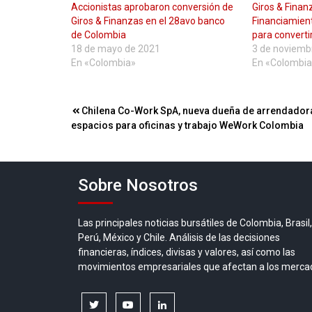
Accionistas aprobaron conversión de
Giros & Fina
Giros & Finanzas en el 28avo banco
Financiamient
de Colombia
para converti
18 de mayo de 2021
3 de noviemb
En «Colombia»
En «Colombia
Navegación
Chilena Co-Work SpA, nueva dueña de arrendador
espacios para oficinas y trabajo WeWork Colombia
de
entradas
Sobre Nosotros
Las principales noticias bursátiles de Colombia, Brasil,
Perú, México y Chile. Análisis de las decisiones
financieras, índices, divisas y valores, así como las
movimientos empresariales que afectan a los merca
twitter
youtube
linkedin