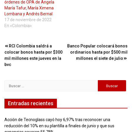
órdenes de OPA de Ángela
María Tafur, María Ximena
Lombana y Andrés Bernal
17 de noviembre de 2022
En «Colombia»
Navegación
RCI Colombia saldrá a
Banco Popular colocará bonos
colocar bonos hasta por $300
ordinarios hasta por $500 mil
de
mil millones este jueves en la
millones el siete de julio
entradas
bvc
Buscar:
Entradas recientes
Acción de Tecnoglass cayó hoy 6,97% tras reconocer una
reducción del 10% en su plantilla a finales de junio y que sus