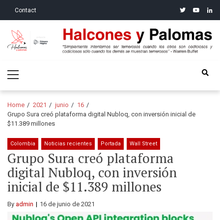
Skip
Skip
twitter
youtube
linke
Contact
to
to
navigation
content
Halcones y Palomas
“Simplemente intentamos ser temerosos cuando los otros son
Primary
codiciosos y codiciosos sólo cuando los demás se muestran
Menu
temerosos”: Warren Buffet
Home
2021
junio
16
Grupo Sura creó plataforma digital Nubloq, con inversión inicial de
$11.389 millones
Colombia
Noticias recientes
Portada
Wall Street
Grupo Sura creó plataforma
digital Nubloq, con inversión
inicial de $11.389 millones
By
admin
16 de junio de 2021