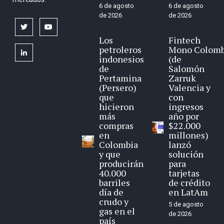
6 de agosto
6 de agosto
de 2026
de 2026
twitter
youtube
Los
Fintech
petroleros
Mono Colomb
linkedin
indonesios
(de
de
Salomón
Pertamina
Zarruk
(Persero)
Valencia y
que
con
hicieron
ingresos
más
año por
compras
$22.000
en
millones)
Colombia
lanzó
y que
solución
producirán
para
40.000
tarjetas
barriles
de crédito
día de
en LatAm
crudo y
5 de agosto
gas en el
de 2026
país