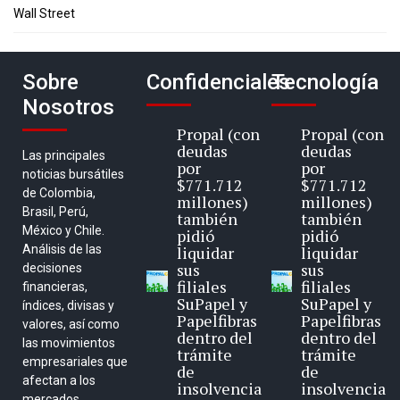
Wall Street
Sobre
Confidenciales
Tecnología
Nosotros
Propal (con
Propal (con
deudas
deudas
Las principales
por
por
noticias bursátiles
$771.712
$771.712
de Colombia,
millones)
millones)
Brasil, Perú,
también
también
México y Chile.
pidió
pidió
Análisis de las
liquidar
liquidar
sus
sus
decisiones
filiales
filiales
financieras,
SuPapel y
SuPapel y
índices, divisas y
Papelfibras
Papelfibras
valores, así como
dentro del
dentro del
las movimientos
trámite
trámite
empresariales que
de
de
afectan a los
insolvencia
insolvencia
mercados.