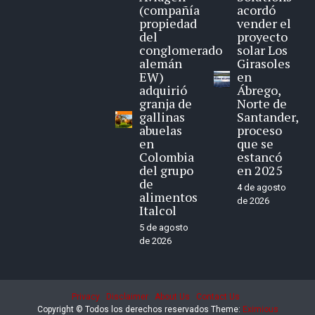
(compañía
acordó
propiedad
vender el
del
proyecto
conglomerado
solar Los
alemán
Girasoles
EW)
en
adquirió
Ábrego,
granja de
Norte de
gallinas
Santander,
abuelas
proceso
en
que se
Colombia
estancó
del grupo
en 2025
de
4 de agosto
alimentos
de 2026
Italcol
5 de agosto
de 2026
Privacy
Disclaimer
About Us
Contact Us
Copyright © Todos los derechos reservados
Theme:
Eximious