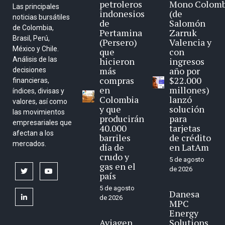
petroleros
Mono Colomb
Las principales
indonesios
(de
noticias bursátiles
de
Salomón
de Colombia,
Pertamina
Zarruk
Brasil, Perú,
(Persero)
Valencia y
México y Chile.
que
con
Análisis de las
hicieron
ingresos
más
año por
decisiones
compras
$22.000
financieras,
en
millones)
índices, divisas y
Colombia
lanzó
valores, así como
y que
solución
las movimientos
producirán
para
empresariales que
40.000
tarjetas
afectan a los
barriles
de crédito
mercados.
día de
en LatAm
crudo y
5 de agosto
gas en el
de 2026
twitter
youtube
país
5 de agosto
Danesa
linkedin
de 2026
MPC
Energy
Aviagen
Solutions