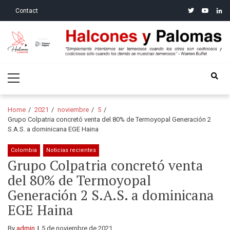
Skip
Skip
twitter
youtube
linke
Contact
to
to
navigation
content
Halcones y Palomas
“Simplemente intentamos ser temerosos cuando los otros son
Primary
codiciosos y codiciosos sólo cuando los demás se muestran
Menu
temerosos”: Warren Buffet
Home
2021
noviembre
5
Grupo Colpatria concretó venta del 80% de Termoyopal Generación 2
S.A.S. a dominicana EGE Haina
Colombia
Noticias recientes
Grupo Colpatria concretó venta
del 80% de Termoyopal
Generación 2 S.A.S. a dominicana
EGE Haina
By
admin
5 de noviembre de 2021