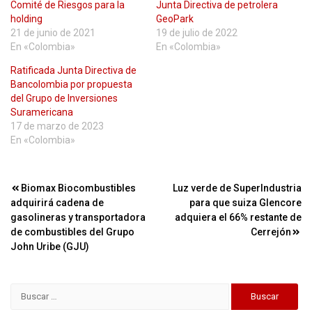
Comité de Riesgos para la
Junta Directiva de petrolera
holding
GeoPark
21 de junio de 2021
19 de julio de 2022
En «Colombia»
En «Colombia»
Ratificada Junta Directiva de
Bancolombia por propuesta
del Grupo de Inversiones
Suramericana
17 de marzo de 2023
En «Colombia»
Navegación
Biomax Biocombustibles
Luz verde de SuperIndustria
adquirirá cadena de
para que suiza Glencore
de
gasolineras y transportadora
adquiera el 66% restante de
entradas
de combustibles del Grupo
Cerrejón
John Uribe (GJU)
Buscar: