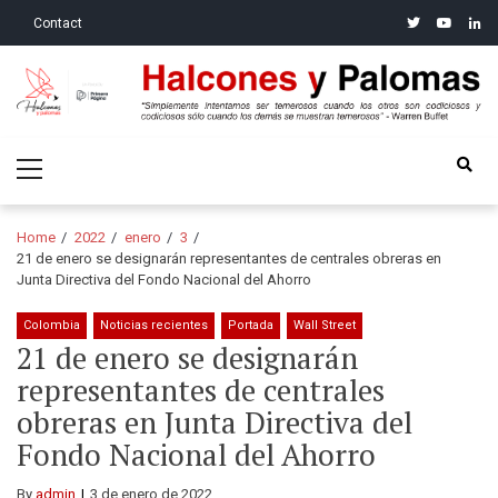
Skip
Skip
twitter
youtube
linke
Contact
to
to
navigation
content
Halcones y Palomas
“Simplemente intentamos ser temerosos cuando los otros son
Primary
codiciosos y codiciosos sólo cuando los demás se muestran
Menu
temerosos”: Warren Buffet
Home
2022
enero
3
21 de enero se designarán representantes de centrales obreras en
Junta Directiva del Fondo Nacional del Ahorro
Colombia
Noticias recientes
Portada
Wall Street
21 de enero se designarán
representantes de centrales
obreras en Junta Directiva del
Fondo Nacional del Ahorro
By
admin
3 de enero de 2022