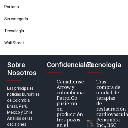
Portada
Sin categoría
Tecnología
Wall Street
Sobre
Confidenciales
Tecnología
Nosotros
Canadiense
Tras
Arrow y
compra de
Las principales
colombiana
unidad de
noticias bursátiles
PetrolCo
terapias
de Colombia,
pusieron
de
Brasil, Perú,
en
restauración
México y Chile.
producción
cardiovascula
Análisis de las
tres pozos
Penumbra
en el
Inc., BSC
decisiones