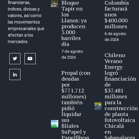
Bloque
Colombia
financieras,
Tapir en
facturará
índices, divisas y
los
unos
valores, así como
Llanos: ya
$400.000
las movimientos
producen
millones
empresariales que
5.000
6 de agosto
afectan a los
barriles
de 2026
mercados.
día
7 de agosto
Chileno
de 2026
twitter
youtube
Verano
Energy
Propal (con
logró
linkedin
deudas
financiación
por
de
$771.712
$37.481
millones)
millones
también
para la
pidió
construcción
liquidar
de planta
sus
fotovoltaica
filiales
Chicalá
SuPapel y
en
Papelfibras
Sabanalarga