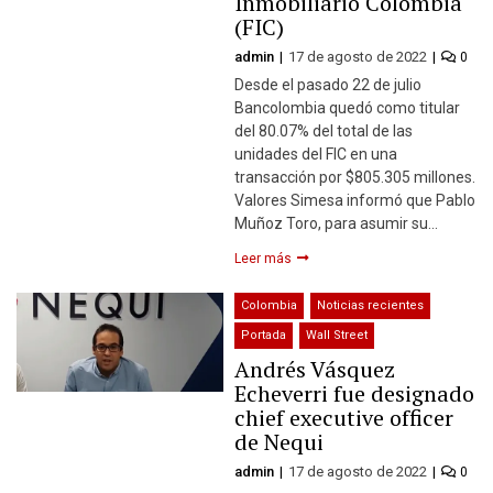
Inmobiliario Colombia
(FIC)
admin
17 de agosto de 2022
0
Desde el pasado 22 de julio
Bancolombia quedó como titular
del 80.07% del total de las
unidades del FIC en una
transacción por $805.305 millones.
Valores Simesa informó que Pablo
Muñoz Toro, para asumir su…
Leer más
Colombia
Noticias recientes
Portada
Wall Street
Andrés Vásquez
Echeverri fue designado
chief executive officer
de Nequi
admin
17 de agosto de 2022
0