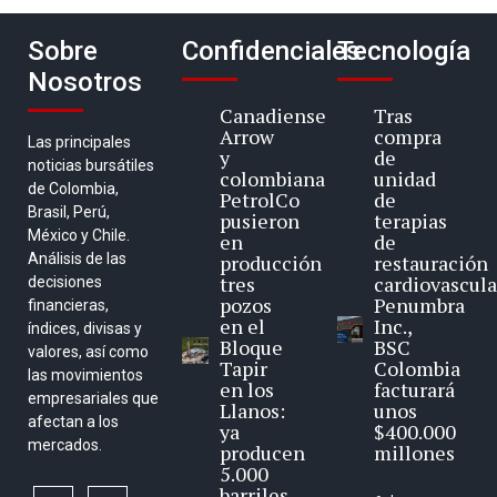
Sobre
Confidenciales
Tecnología
Nosotros
Canadiense
Tras
Arrow
compra
Las principales
y
de
noticias bursátiles
colombiana
unidad
de Colombia,
PetrolCo
de
Brasil, Perú,
pusieron
terapias
México y Chile.
en
de
Análisis de las
producción
restauración
tres
cardiovascula
decisiones
pozos
Penumbra
financieras,
en el
Inc.,
índices, divisas y
Bloque
BSC
valores, así como
Tapir
Colombia
las movimientos
en los
facturará
empresariales que
Llanos:
unos
afectan a los
ya
$400.000
mercados.
producen
millones
5.000
barriles