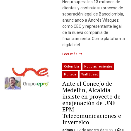
Nequi supera los 13 millones de
clientes y continúa su proceso de
separación legal de Bancolombia,
anunciando a Andrés Vásquez
como CEO y representante legal
de la nueva compañía de
financiamiento. Como plataforma
digital del…
Leer más
Colombia
Noticias recientes
Portada
Wall Street
Ante el Concejo de
Medellín, Alcaldía
insiste en proyecto de
enajenación de UNE
EPM
Telecomunicaciones e
Invertelco
admin
17 de agosto de 2022
0