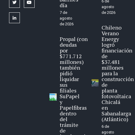
6 de
twitter
youtube
día
agosto
7 de
de 2026
linkedin
agosto
de 2026
Chileno
Verano
Propal (con
Energy
deudas
logró
por
financiación
$771.712
de
millones)
$37.481
también
millones
pidió
para la
liquidar
construcción
sus
de
filiales
planta
SuPapel
fotovoltaica
y
Chicalá
Papelfibras
en
dentro
Sabanalarga
del
(Atlántico)
trámite
6 de
de
agosto