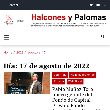
Skip
Skip
twitter
youtube
linke
Contact
to
to
navigation
content
Halcones y Palomas
“Simplemente intentamos ser temerosos cuando los otros son
Primary
codiciosos y codiciosos sólo cuando los demás se muestran
Menu
temerosos”: Warren Buffet
Home
2022
agosto
17
Día:
17 de agosto de 2022
Colombia
Noticias recientes
Portada
Wall Street
Pablo Muñoz Toro
nuevo gerente del
Fondo de Capital
Privado Fondo