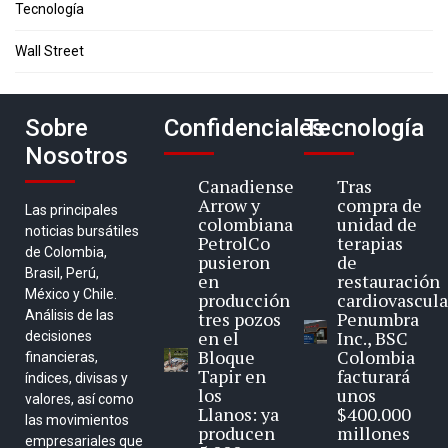
Tecnología
Wall Street
Sobre
Confidenciales
Tecnología
Nosotros
Canadiense
Tras
Arrow y
compra de
Las principales
colombiana
unidad de
noticias bursátiles
PetrolCo
terapias
de Colombia,
pusieron
de
Brasil, Perú,
en
restauración
México y Chile.
producción
cardiovascula
Análisis de las
tres pozos
Penumbra
en el
Inc., BSC
decisiones
Bloque
Colombia
financieras,
Tapir en
facturará
índices, divisas y
los
unos
valores, así como
Llanos: ya
$400.000
las movimientos
producen
millones
empresariales que