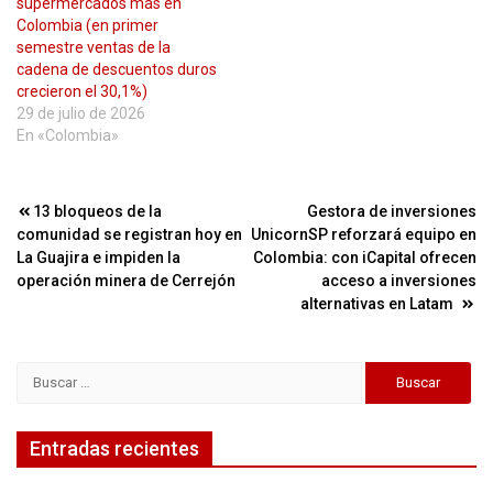
supermercados más en
Colombia (en primer
semestre ventas de la
cadena de descuentos duros
crecieron el 30,1%)
29 de julio de 2026
En «Colombia»
Navegación
13 bloqueos de la
Gestora de inversiones
comunidad se registran hoy en
UnicornSP reforzará equipo en
de
La Guajira e impiden la
Colombia: con iCapital ofrecen
entradas
operación minera de Cerrejón
acceso a inversiones
alternativas en Latam
Buscar:
Entradas recientes