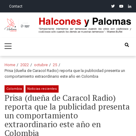
Skip
Skip
twitter
youtube
linke
Contact
to
to
navigation
content
Halcones y Palomas
“Simplemente intentamos ser temerosos cuando los otros son
Primary
codiciosos y codiciosos sólo cuando los demás se muestran
Menu
temerosos”: Warren Buffet
Home
2022
octubre
25
Prisa (dueña de Caracol Radio) reporta que la publicidad presenta un
comportamiento extraordinario este año en Colombia
Colombia
Noticias recientes
Prisa (dueña de Caracol Radio)
reporta que la publicidad presenta
un comportamiento
extraordinario este año en
Colombia