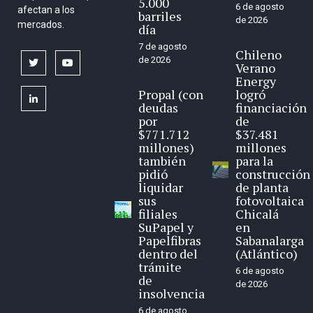
5.000
6 de agosto
afectan a los
barriles
de 2026
mercados.
día
7 de agosto
Chileno
de 2026
twitter
youtube
Verano
Energy
Propal (con
logró
linkedin
deudas
financiación
por
de
$771.712
$37.481
millones)
millones
también
para la
pidió
construcción
liquidar
de planta
sus
fotovoltaica
filiales
Chicalá
SuPapel y
en
Papelfibras
Sabanalarga
dentro del
(Atlántico)
trámite
6 de agosto
de
de 2026
insolvencia
6 de agosto