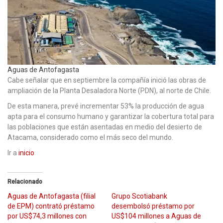
Aguas de Antofagasta
Cabe señalar que en septiembre la compañía inició las obras de
ampliación de la Planta Desaladora Norte (PDN), al norte de Chile.
De esta manera, prevé incrementar 53% la producción de agua
apta para el consumo humano y garantizar la cobertura total para
las poblaciones que están asentadas en medio del desierto de
Atacama, considerado como el más seco del mundo.
Ir a
inicio
Relacionado
Aguas de Antofagasta (filial
Grupo Scotiabank
de EPM) contrató préstamo
desembolsó préstamo por
por US$74,3 millones con
US$104 millones a Aguas de