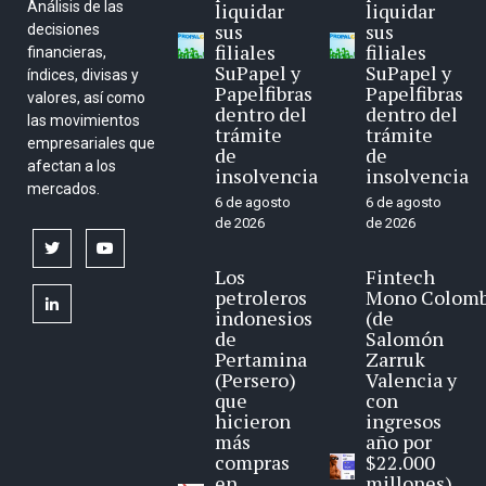
Análisis de las
liquidar
liquidar
sus
sus
decisiones
filiales
filiales
financieras,
SuPapel y
SuPapel y
índices, divisas y
Papelfibras
Papelfibras
valores, así como
dentro del
dentro del
las movimientos
trámite
trámite
empresariales que
de
de
afectan a los
insolvencia
insolvencia
mercados.
6 de agosto
6 de agosto
de 2026
de 2026
twitter
youtube
Los
Fintech
petroleros
Mono Colomb
linkedin
indonesios
(de
de
Salomón
Pertamina
Zarruk
(Persero)
Valencia y
que
con
hicieron
ingresos
más
año por
compras
$22.000
en
millones)