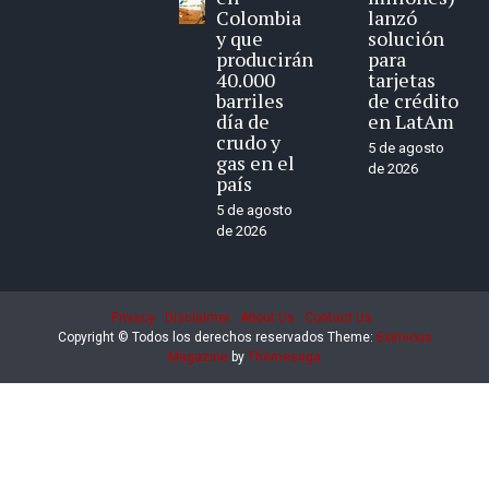
Colombia
lanzó
y que
solución
producirán
para
40.000
tarjetas
barriles
de crédito
día de
en LatAm
crudo y
5 de agosto
gas en el
de 2026
país
5 de agosto
de 2026
Privacy
Disclaimer
About Us
Contact Us
Copyright © Todos los derechos reservados
Theme:
Eximious
Magazine
by
Themesaga