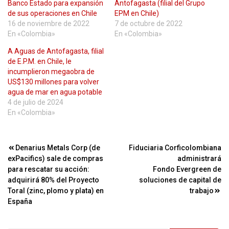
Banco Estado para expansión
Antofagasta (filial del Grupo
de sus operaciones en Chile
EPM en Chile)
16 de noviembre de 2022
7 de octubre de 2022
En «Colombia»
En «Colombia»
A Aguas de Antofagasta, filial
de E.P.M. en Chile, le
incumplieron megaobra de
US$130 millones para volver
agua de mar en agua potable
4 de julio de 2024
En «Colombia»
Navegación
Denarius Metals Corp (de
Fiduciaria Corficolombiana
exPacifics) sale de compras
administrará
de
para rescatar su acción:
Fondo Evergreen de
entradas
adquirirá 80% del Proyecto
soluciones de capital de
Toral (zinc, plomo y plata) en
trabajo
España