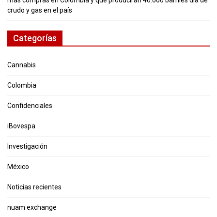
más compras en Colombia y que producirán 40.000 barriles día de
crudo y gas en el país
Categorías
Cannabis
Colombia
Confidenciales
iBovespa
Investigación
México
Noticias recientes
nuam exchange