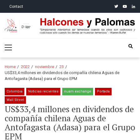
Skip
Skip
twitter
youtube
linke
Contact
to
to
navigation
content
Halcones y Palomas
“Simplemente intentamos ser temerosos cuando los otros son
Primary
codiciosos y codiciosos sólo cuando los demás se muestran
Menu
temerosos”: Warren Buffet
Home
2022
noviembre
23
US$33,4 millones en dividendos de compañía chilena Aguas de
Antofagasta (Adasa) para el Grupo EPM
Colombia
Noticias recientes
nuam exchange
Portada
Wall Street
US$33,4 millones en dividendos de
compañía chilena Aguas de
Antofagasta (Adasa) para el Grupo
EPM