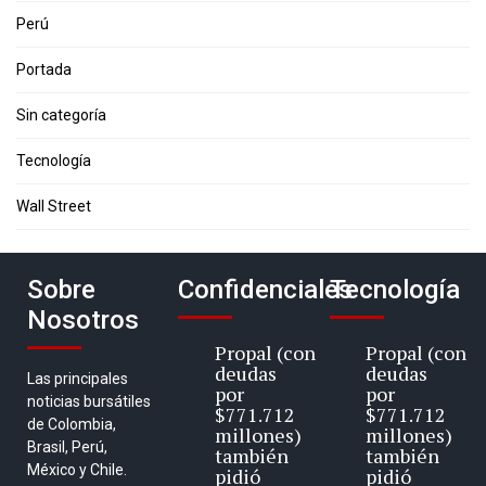
Perú
Portada
Sin categoría
Tecnología
Wall Street
Sobre
Confidenciales
Tecnología
Nosotros
Propal (con
Propal (con
deudas
deudas
Las principales
por
por
noticias bursátiles
$771.712
$771.712
de Colombia,
millones)
millones)
Brasil, Perú,
también
también
México y Chile.
pidió
pidió