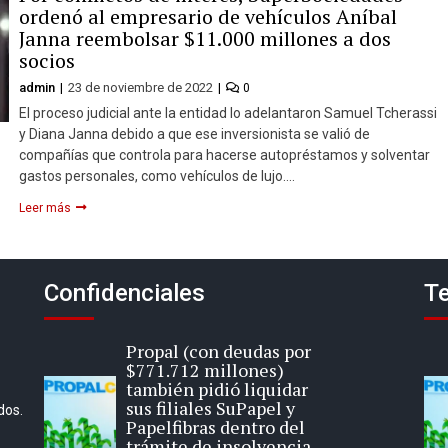
ordenó al empresario de vehículos Aníbal
Janna reembolsar $11.000 millones a dos
socios
admin
23 de noviembre de 2022
0
El proceso judicial ante la entidad lo adelantaron Samuel Tcherassi
y Diana Janna debido a que ese inversionista se valió de
compañías que controla para hacerse autopréstamos y solventar
gastos personales, como vehículos de lujo….
Leer más
Confidenciales
Te
Propal (con deudas por
$771.712 millones)
también pidió liquidar
sus filiales SuPapel y
dos.
Papelfibras dentro del
trámite de insolvencia