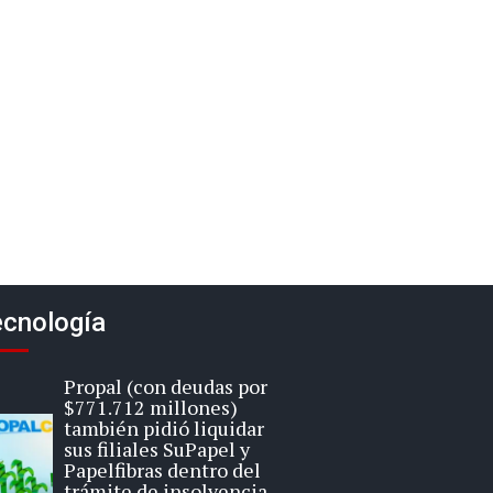
cnología
Propal (con deudas por
$771.712 millones)
también pidió liquidar
sus filiales SuPapel y
Papelfibras dentro del
trámite de insolvencia