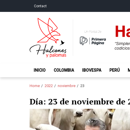
Skip
Skip
Contact
to
to
navigation
content
Halcones y Palo
“Simplemente intentamos ser temerosos cuando los ot
INICIO
COLOMBIA
IBOVESPA
PERÚ
Home
2022
noviembre
23
Día:
23 de noviembre de 