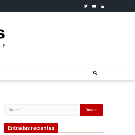
twitter
youtube
linkedin
merosos”: Warren Buffet
Buscar:
Entradas recientes