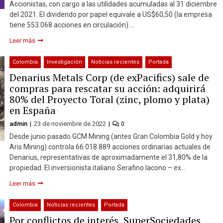
Accionistas, con cargo a las utilidades acumuladas al 31 diciembre
del 2021. El dividendo por papel equivale a US$60,50 (la empresa
tiene 553.068 acciones en circulación)….
Leer más
Colombia
Investigación
Noticias recientes
Portada
Denarius Metals Corp (de exPacifics) sale de
compras para rescatar su acción: adquirirá
80% del Proyecto Toral (zinc, plomo y plata)
en España
admin
23 de noviembre de 2022
0
Desde junio pasado GCM Mining (antes Gran Colombia Gold y hoy
Aris Mining) controla 66.018.889 acciones ordinarias actuales de
Denarius, representativas de aproximadamente el 31,80% de la
propiedad. El inversionista italiano Serafino Iacono – ex…
Leer más
Colombia
Noticias recientes
Portada
Por conflictos de interés, SuperSociedades