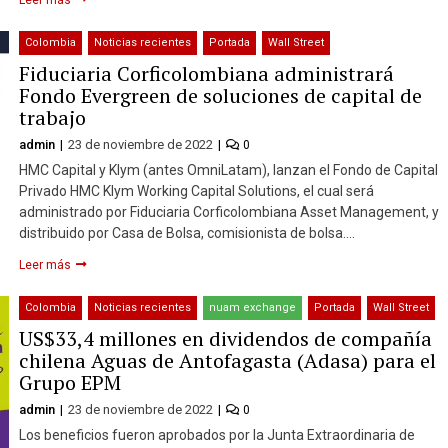
Colombia
Noticias recientes
Portada
Wall Street
Fiduciaria Corficolombiana administrará
Fondo Evergreen de soluciones de capital de
trabajo
admin
23 de noviembre de 2022
0
HMC Capital y Klym (antes OmniLatam), lanzan el Fondo de Capital
Privado HMC Klym Working Capital Solutions, el cual será
administrado por Fiduciaria Corficolombiana Asset Management, y
distribuido por Casa de Bolsa, comisionista de bolsa….
Leer más
Colombia
Noticias recientes
nuam exchange
Portada
Wall Street
US$33,4 millones en dividendos de compañía
chilena Aguas de Antofagasta (Adasa) para el
Grupo EPM
admin
23 de noviembre de 2022
0
Los beneficios fueron aprobados por la Junta Extraordinaria de