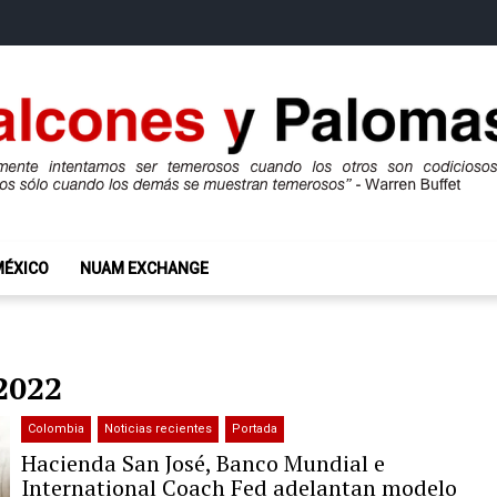
mas
ros son codiciosos y codiciosos sólo cuando los demás se muestran te
MÉXICO
NUAM EXCHANGE
2022
Colombia
Noticias recientes
Portada
Hacienda San José, Banco Mundial e
International Coach Fed adelantan modelo