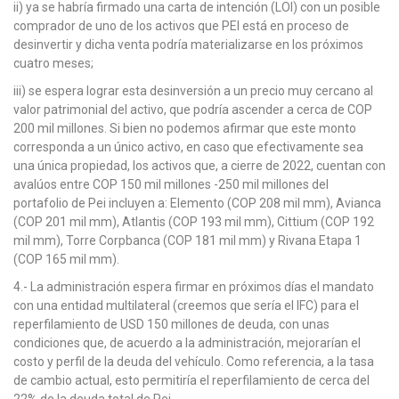
ii) ya se habría firmado una carta de intención (LOI) con un posible
comprador de uno de los activos que PEI está en proceso de
desinvertir y dicha venta podría materializarse en los próximos
cuatro meses;
iii) se espera lograr esta desinversión a un precio muy cercano al
valor patrimonial del activo, que podría ascender a cerca de COP
200 mil millones. Si bien no podemos afirmar que este monto
corresponda a un único activo, en caso que efectivamente sea
una única propiedad, los activos que, a cierre de 2022, cuentan con
avalúos entre COP 150 mil millones -250 mil millones del
portafolio de Pei incluyen a: Elemento (COP 208 mil mm), Avianca
(COP 201 mil mm), Atlantis (COP 193 mil mm), Cittium (COP 192
mil mm), Torre Corpbanca (COP 181 mil mm) y Rivana Etapa 1
(COP 165 mil mm).
4.- La administración espera firmar en próximos días el mandato
con una entidad multilateral (creemos que sería el IFC) para el
reperfilamiento de USD 150 millones de deuda, con unas
condiciones que, de acuerdo a la administración, mejorarían el
costo y perfil de la deuda del vehículo. Como referencia, a la tasa
de cambio actual, esto permitiría el reperfilamiento de cerca del