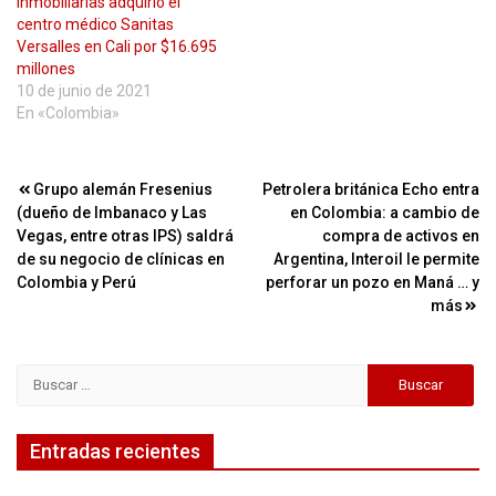
Inmobiliarias adquirió el
centro médico Sanitas
Versalles en Cali por $16.695
millones
10 de junio de 2021
En «Colombia»
Navegación
Grupo alemán Fresenius
Petrolera británica Echo entra
(dueño de Imbanaco y Las
en Colombia: a cambio de
de
Vegas, entre otras IPS) saldrá
compra de activos en
entradas
de su negocio de clínicas en
Argentina, Interoil le permite
Colombia y Perú
perforar un pozo en Maná … y
más
Buscar:
Entradas recientes