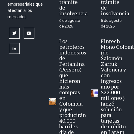
trámite
trámite
empresariales que
de
de
afectan a los
insolvencia
insolvencia
mercados.
6 de agosto
6 de agosto
de 2026
de 2026
twitter
youtube
Los
Fintech
petroleros
Mono Colomb
linkedin
indonesios
(de
de
Salomón
Pertamina
Zarruk
(Persero)
Valencia y
que
con
hicieron
ingresos
más
año por
compras
$22.000
en
millones)
Colombia
lanzó
y que
solución
producirán
para
40.000
tarjetas
barriles
de crédito
día de
en LatAm