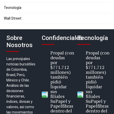
Tecnología
Wall Street
Sobre
Confidenciales
Tecnología
Nosotros
Propal (con
Propal (con
deudas
deudas
Las principales
por
por
noticias bursátiles
$771.712
$771.712
de Colombia,
millones)
millones)
Brasil, Perú,
también
también
México y Chile.
pidió
pidió
Análisis de las
liquidar
liquidar
sus
sus
decisiones
filiales
filiales
financieras,
SuPapel y
SuPapel y
índices, divisas y
Papelfibras
Papelfibras
valores, así como
dentro del
dentro del
las movimientos