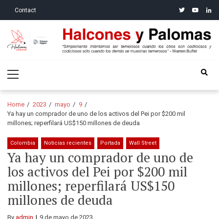
Skip
Skip
twitter
youtube
linke
Contact
to
to
navigation
content
Halcones y Palomas
“Simplemente intentamos ser temerosos cuando los otros son
Primary
codiciosos y codiciosos sólo cuando los demás se muestran
Menu
temerosos”: Warren Buffet
Home
2023
mayo
9
Ya hay un comprador de uno de los activos del Pei por $200 mil
millones; reperfilará US$150 millones de deuda
Colombia
Noticias recientes
Portada
Wall Street
Ya hay un comprador de uno de
los activos del Pei por $200 mil
millones; reperfilará US$150
millones de deuda
By
admin
9 de mayo de 2023