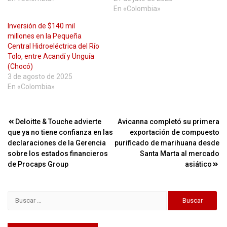
En «Colombia»
Inversión de $140 mil
millones en la Pequeña
Central Hidroeléctrica del Río
Tolo, entre Acandí y Unguía
(Chocó)
3 de agosto de 2025
En «Colombia»
Navegación
Deloitte & Touche advierte
Avicanna completó su primera
que ya no tiene confianza en las
exportación de compuesto
de
declaraciones de la Gerencia
purificado de marihuana desde
entradas
sobre los estados financieros
Santa Marta al mercado
de Procaps Group
asiático
Buscar: