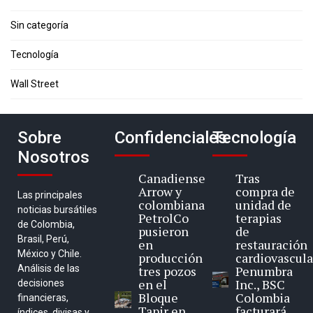
Sin categoría
Tecnología
Wall Street
Sobre
Confidenciales
Tecnología
Nosotros
Canadiense
Tras
Arrow y
compra de
Las principales
colombiana
unidad de
noticias bursátiles
PetrolCo
terapias
de Colombia,
pusieron
de
Brasil, Perú,
en
restauración
México y Chile.
producción
cardiovascula
Análisis de las
tres pozos
Penumbra
en el
Inc., BSC
decisiones
Bloque
Colombia
financieras,
Tapir en
facturará
índices, divisas y