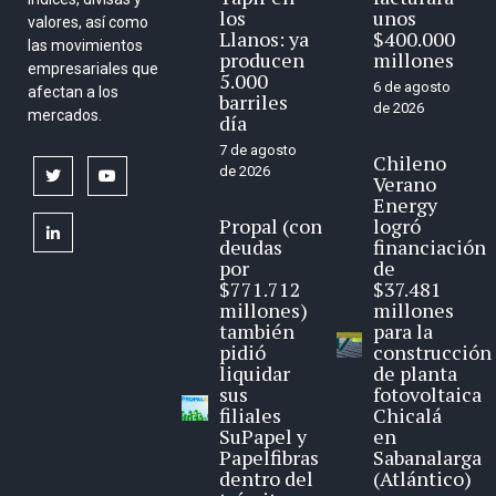
los
unos
valores, así como
Llanos: ya
$400.000
las movimientos
producen
millones
empresariales que
5.000
6 de agosto
afectan a los
barriles
de 2026
mercados.
día
7 de agosto
Chileno
de 2026
twitter
youtube
Verano
Energy
Propal (con
logró
linkedin
deudas
financiación
por
de
$771.712
$37.481
millones)
millones
también
para la
pidió
construcción
liquidar
de planta
sus
fotovoltaica
filiales
Chicalá
SuPapel y
en
Papelfibras
Sabanalarga
dentro del
(Atlántico)