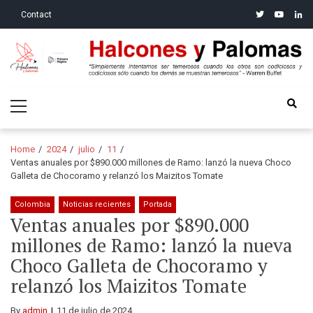
Skip
Skip
twitter
youtube
linke
Contact
to
to
navigation
content
Halcones y Palomas
“Simplemente intentamos ser temerosos cuando los otros son
Primary
codiciosos y codiciosos sólo cuando los demás se muestran
Menu
temerosos”: Warren Buffet
Home
2024
julio
11
Ventas anuales por $890.000 millones de Ramo: lanzó la nueva Choco
Galleta de Chocoramo y relanzó los Maizitos Tomate
Colombia
Noticias recientes
Portada
Ventas anuales por $890.000
millones de Ramo: lanzó la nueva
Choco Galleta de Chocoramo y
relanzó los Maizitos Tomate
By
admin
11 de julio de 2024