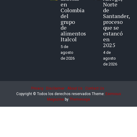
en
Norte
Colombia
de
del
Santander,
grupo
proceso
de
que se
alimentos
estancó
Italcol
en
2025
5 de
agosto
4 de
de 2026
agosto
de 2026
Privacy
Disclaimer
About Us
Contact Us
Copyright © Todos los derechos reservados
Theme:
Eximious
Magazine
by
Themesaga