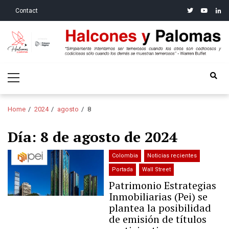
Skip
Skip
twitter
youtube
linke
Contact
to
to
navigation
content
Halcones y Palomas
“Simplemente intentamos ser temerosos cuando los otros son
Primary
codiciosos y codiciosos sólo cuando los demás se muestran
Menu
temerosos”: Warren Buffet
Home
2024
agosto
8
Día:
8 de agosto de 2024
Colombia
Noticias recientes
Portada
Wall Street
Patrimonio Estrategias
Inmobiliarias (Pei) se
plantea la posibilidad
de emisión de títulos