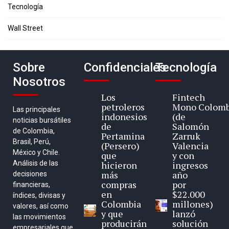
Tecnología
Wall Street
Sobre
Confidenciales
Tecnología
Nosotros
Los
Fintech
petroleros
Mono Colomb
Las principales
indonesios
(de
noticias bursátiles
de
Salomón
de Colombia,
Pertamina
Zarruk
Brasil, Perú,
(Persero)
Valencia
México y Chile.
que
y con
Análisis de las
hicieron
ingresos
más
año
decisiones
compras
por
financieras,
en
$22.000
índices, divisas y
Colombia
millones)
valores, así como
y que
lanzó
las movimientos
producirán
solución
empresariales que