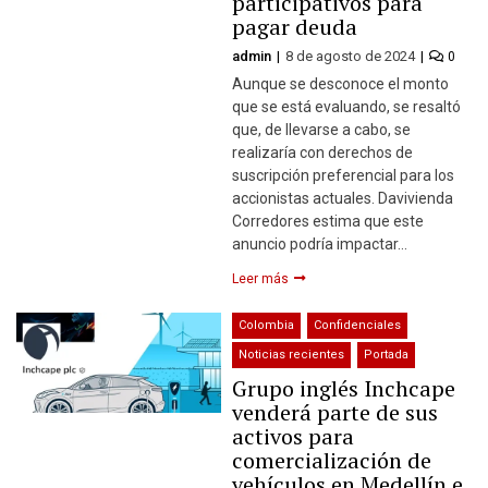
participativos para
pagar deuda
admin
8 de agosto de 2024
0
Aunque se desconoce el monto
que se está evaluando, se resaltó
que, de llevarse a cabo, se
realizaría con derechos de
suscripción preferencial para los
accionistas actuales. Davivienda
Corredores estima que este
anuncio podría impactar…
Leer más
Colombia
Confidenciales
Noticias recientes
Portada
Grupo inglés Inchcape
venderá parte de sus
activos para
comercialización de
vehículos en Medellín e