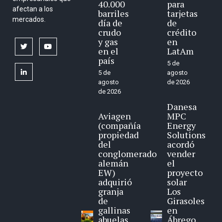
40.000
para
afectan a los
barriles
tarjetas
mercados.
día de
de
crudo
crédito
y gas
en
twitter
youtube
en el
LatAm
país
5 de
linkedin
5 de
agosto
agosto
de 2026
de 2026
Danesa
Aviagen
MPC
(compañía
Energy
propiedad
Solutions
del
acordó
conglomerado
vender
alemán
el
EW)
proyecto
adquirió
solar
granja
Los
de
Girasoles
gallinas
en
abuelas
Ábrego,