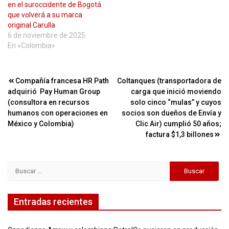
en el suroccidente de Bogotá
que volverá a su marca
original Carulla
6 de noviembre de 2025
En «Colombia»
Navegación
Compañía francesa HR Path
Coltanques (transportadora de
adquirió Pay Human Group
carga que inició moviendo
de
(consultora en recursos
solo cinco “mulas” y cuyos
entradas
humanos con operaciones en
socios son dueños de Envía y
México y Colombia)
Clic Air) cumplió 50 años;
factura $1,3 billones
Buscar:
Entradas recientes