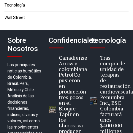
Tecnología
Wall Street
Sobre
Confidenciales
Tecnología
Nosotros
Canadiense
Tras
Arrow y
compra de
Las principales
colombiana
unidad de
noticias bursátiles
PetrolCo
terapias
de Colombia,
pusieron
de
Brasil, Perú,
en
restauración
México y Chile.
producción
cardiovascula
Análisis de las
tres pozos
Penumbra
en el
Inc., BSC
decisiones
Bloque
Colombia
financieras,
Tapir en
facturará
índices, divisas y
los
unos
valores, así como
Llanos: ya
$400.000
las movimientos
producen
millones