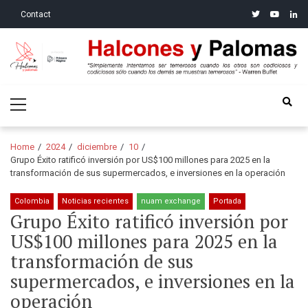
Skip
Skip
twitter
youtube
linke
Contact
to
to
navigation
content
Halcones y Palomas
“Simplemente intentamos ser temerosos cuando los otros son
Primary
codiciosos y codiciosos sólo cuando los demás se muestran
Menu
temerosos”: Warren Buffet
Home
2024
diciembre
10
Grupo Éxito ratificó inversión por US$100 millones para 2025 en la
transformación de sus supermercados, e inversiones en la operación
Colombia
Noticias recientes
nuam exchange
Portada
Grupo Éxito ratificó inversión por
US$100 millones para 2025 en la
transformación de sus
supermercados, e inversiones en la
operación