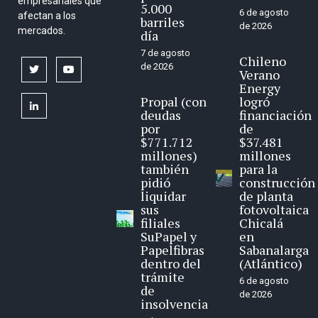
empresariales que
5.000
6 de agosto
afectan a los
barriles
de 2026
mercados.
día
7 de agosto
Chileno
de 2026
twitter
youtube
Verano
Energy
Propal (con
logró
linkedin
deudas
financiación
por
de
$771.712
$37.481
millones)
millones
también
para la
pidió
construcción
liquidar
de planta
sus
fotovoltaica
filiales
Chicalá
SuPapel y
en
Papelfibras
Sabanalarga
dentro del
(Atlántico)
trámite
6 de agosto
de
de 2026
insolvencia