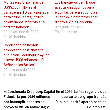
Multas en E.U. por más de
Los banqueros del TD que
US$3.000 millones al
aceptaron sobornos para
canadiense TD Bank por lavar
eludir las defensas contra el
para delincuentes, incluso
lavado de dinero y trasladar
colombianos, y por violar el
dinero sucio a Colombia
secreto bancario
3 de junio de 2024
10 de octubre de 2024
En «Colombia»
En «Colombia»
Condenado en Boston
empresario de la chatarra
que desde Barranquilla ayudó
a lavar US$6 millones a “El
Señor de los Anillos”
29 de enero de 2024
En «Colombia»
Navegación
Condenada Credicorp Capital
En el 2025, Le Pub (agencia que
Fiduciaria por $986 millones
hace parte del grupo francés
de
por incumplir deberes en
Publicis) abrirá operaciones en
entradas
proyecto VIS en Antioquia; y
Colombia