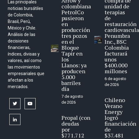
Arrow y
compra de
Las principales
colombiana
unidad de
noticias bursátiles
PetrolCo
terapias
de Colombia,
pusieron
de
Brasil, Perú,
en
restauración
México y Chile.
producción
cardiovascula
Análisis de las
tres pozos
Penumbra
en el
Inc., BSC
decisiones
Bloque
Colombia
financieras,
Tapir en
facturará
índices, divisas y
los
unos
valores, así como
Llanos: ya
$400.000
las movimientos
producen
millones
empresariales que
5.000
6 de agosto
afectan a los
barriles
de 2026
mercados.
día
7 de agosto
Chileno
de 2026
twitter
youtube
Verano
Energy
Propal (con
logró
linkedin
deudas
financiación
por
de
$771.712
$37.481