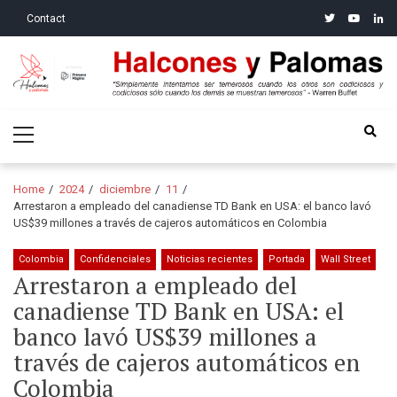
Skip
Skip
twitter
youtube
linke
Contact
to
to
navigation
content
Halcones y Palomas
“Simplemente intentamos ser temerosos cuando los otros son
Primary
codiciosos y codiciosos sólo cuando los demás se muestran
Menu
temerosos”: Warren Buffet
Home
2024
diciembre
11
Arrestaron a empleado del canadiense TD Bank en USA: el banco lavó
US$39 millones a través de cajeros automáticos en Colombia
Colombia
Confidenciales
Noticias recientes
Portada
Wall Street
Arrestaron a empleado del
canadiense TD Bank en USA: el
banco lavó US$39 millones a
través de cajeros automáticos en
Colombia