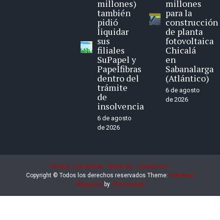
millones)
millones
también
para la
pidió
construcción
liquidar
de planta
sus
fotovoltaica
filiales
Chicalá
SuPapel y
en
Papelfibras
Sabanalarga
dentro del
(Atlántico)
trámite
6 de agosto
de
de 2026
insolvencia
6 de agosto
de 2026
Privacy
Disclaimer
About Us
Contact Us
Copyright © Todos los derechos reservados
Theme:
Eximious
Magazine
by
Themesaga