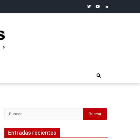
twitter
youtube
linkedin
merosos”: Warren Buffet
Buscar:
Entradas recientes