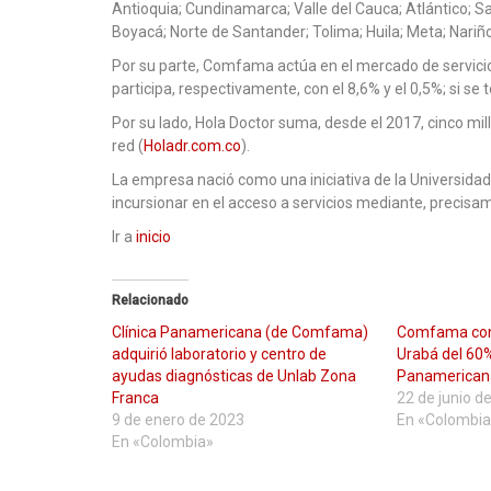
Antioquia; Cundinamarca; Valle del Cauca; Atlántico; S
Boyacá; Norte de Santander; Tolima; Huila; Meta; Nari
Por su parte, Comfama actúa en el mercado de servicios
participa, respectivamente, con el 8,6% y el 0,5%; si s
Por su lado, Hola Doctor suma, desde el 2017, cinco mil
red (
Holadr.com.co
).
La empresa nació como una iniciativa de la Universida
incursionar en el acceso a servicios mediante, precisam
Ir a
inicio
Relacionado
Clínica Panamericana (de Comfama)
Comfama conc
adquirió laboratorio y centro de
Urabá del 60%
ayudas diagnósticas de Unlab Zona
Panamerican
Franca
22 de junio d
9 de enero de 2023
En «Colombia
En «Colombia»