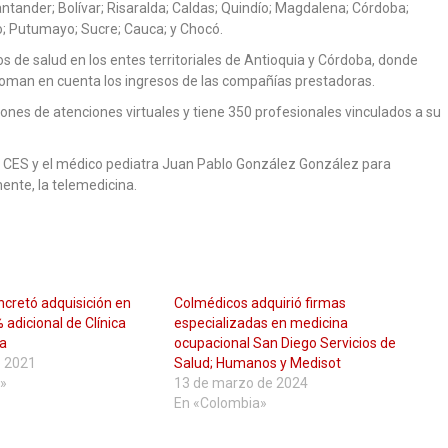
antander; Bolívar; Risaralda; Caldas; Quindío; Magdalena; Córdoba;
ño; Putumayo; Sucre; Cauca; y Chocó.
 de salud en los entes territoriales de Antioquia y Córdoba, donde
e toman en cuenta los ingresos de las compañías prestadoras.
lones de atenciones virtuales y tiene 350 profesionales vinculados a su
d CES y el médico pediatra Juan Pablo González González para
ente, la telemedicina.
retó adquisición en
Colmédicos adquirió firmas
 adicional de Clínica
especializadas en medicina
a
ocupacional San Diego Servicios de
e 2021
Salud; Humanos y Medisot
»
13 de marzo de 2024
En «Colombia»