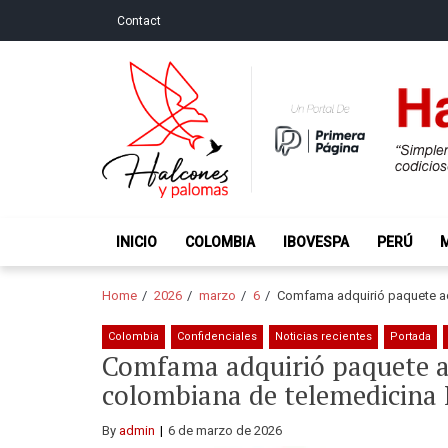
Skip
Skip
Contact
to
to
navigation
content
Halcones y Palo
“Simplemente intentamos ser temerosos cuando los ot
INICIO
COLOMBIA
IBOVESPA
PERÚ
Home
2026
marzo
6
Comfama adquirió paquete ac
Colombia
Confidenciales
Noticias recientes
Portada
Comfama adquirió paquete ac
colombiana de telemedicina
By
admin
6 de marzo de 2026