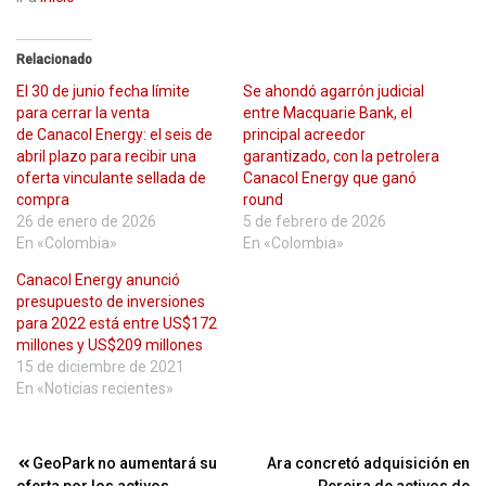
Relacionado
El 30 de junio fecha límite
Se ahondó agarrón judicial
para cerrar la venta
entre Macquarie Bank, el
de Canacol Energy: el seis de
principal acreedor
abril plazo para recibir una
garantizado, con la petrolera
oferta vinculante sellada de
Canacol Energy que ganó
compra
round
26 de enero de 2026
5 de febrero de 2026
En «Colombia»
En «Colombia»
Canacol Energy anunció
presupuesto de inversiones
para 2022 está entre US$172
millones y US$209 millones
15 de diciembre de 2021
En «Noticias recientes»
Navegación
GeoPark no aumentará su
Ara concretó adquisición en