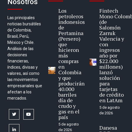
Nosotros
Los
Fintech
petroleros
Mono Colomb
Las principales
indonesios
(de
noticias bursátiles
de
Salomón
de Colombia,
Pertamina
Zarruk
Brasil, Perú,
(Persero)
Valencia y
México y Chile.
que
con
Análisis de las
hicieron
ingresos
más
año por
decisiones
compras
$22.000
financieras,
en
millones)
índices, divisas y
Colombia
lanzó
valores, así como
y que
solución
las movimientos
producirán
para
empresariales que
40.000
tarjetas
afectan a los
barriles
de crédito
mercados.
día de
en LatAm
crudo y
5 de agosto
gas en el
de 2026
twitter
youtube
país
5 de agosto
Danesa
linkedin
de 2026