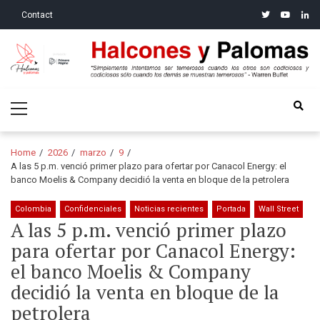
Skip
Skip
twitter
youtube
linke
Contact
to
to
navigation
content
Halcones y Palomas
“Simplemente intentamos ser temerosos cuando los otros son
Primary
codiciosos y codiciosos sólo cuando los demás se muestran
Menu
temerosos”: Warren Buffet
Home
2026
marzo
9
A las 5 p.m. venció primer plazo para ofertar por Canacol Energy: el
banco Moelis & Company decidió la venta en bloque de la petrolera
Colombia
Confidenciales
Noticias recientes
Portada
Wall Street
A las 5 p.m. venció primer plazo
para ofertar por Canacol Energy:
el banco Moelis & Company
decidió la venta en bloque de la
petrolera