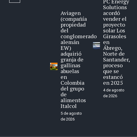
PC Energy
Solutions
Aviagen
acordó
(compañía
vender el
propiedad
proyecto
del
solar Los
conglomerado
Girasoles
alemán
en
EW)
Ábrego,
adquirió
Norte de
granja de
Santander,
gallinas
proceso
abuelas
que se
en
estancó
Colombia
en 2025
del grupo
4 de agosto
de
de 2026
alimentos
Italcol
5 de agosto
de 2026