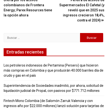
oferta por los activos
Pereira de activos de
de
colombianos de Frontera
Supermercados El Cafetal (y
entradas
Energy; Parex Resources tiene
reveló que en 2025 sus
la opción ahora
ingresos crecieron 18,4%,
contra el 2024)
Buscar:
Entradas recientes
Los petroleros indonesios de Pertamina (Persero) que hicieron
más compras en Colombia y que producirán 40.000 barriles día de
crudo y gas en el país
Superintendencia de Sociedades inadmitió, por ahora, solicitud de
liquidación judicial de Propal, con pasivos por $771.712 millones
Fintech Mono Colombia (de Salomón Zarruk Valencia y con
ingresos año por $22.000 millones) lanzó solución para tarjetas de