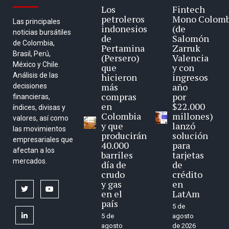
Los
Fintech
petroleros
Mono Colomb
Las principales
indonesios
(de
noticias bursátiles
de
Salomón
de Colombia,
Pertamina
Zarruk
Brasil, Perú,
(Persero)
Valencia
México y Chile.
que
y con
Análisis de las
hicieron
ingresos
más
año
decisiones
compras
por
financieras,
en
$22.000
índices, divisas y
Colombia
millones)
valores, así como
y que
lanzó
las movimientos
producirán
solución
empresariales que
40.000
para
afectan a los
barriles
tarjetas
mercados.
día de
de
crudo
crédito
y gas
en
twitter
youtube
en el
LatAm
país
5 de
linkedin
5 de
agosto
agosto
de 2026