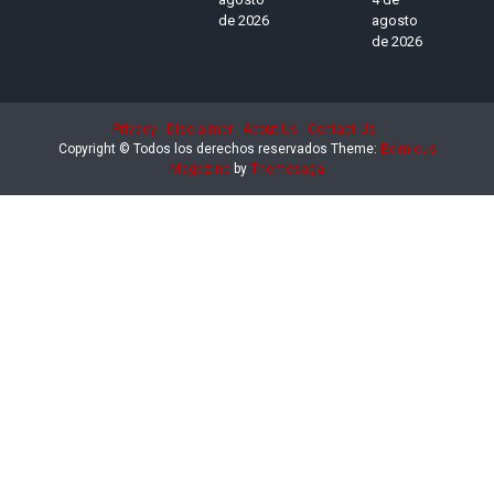
de 2026
agosto
de 2026
Privacy
Disclaimer
About Us
Contact Us
Copyright © Todos los derechos reservados
Theme:
Eximious
Magazine
by
Themesaga