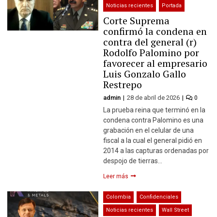
Noticias recientes
Portada
Corte Suprema
confirmó la condena en
contra del general (r)
Rodolfo Palomino por
favorecer al empresario
Luis Gonzalo Gallo
Restrepo
admin
28 de abril de 2026
0
La prueba reina que terminó en la
condena contra Palomino es una
grabación en el celular de una
fiscal a la cual el general pidió en
2014 a las capturas ordenadas por
despojo de tierras…
Leer más
Colombia
Confidenciales
Noticias recientes
Wall Street