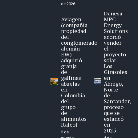
de 2026
Danesa
Aviagen
MPC
(compañía
Energy
propiedad
Solutions
del
acordó
conglomerado
vender
alemán
el
EW)
proyecto
adquirió
solar
granja
Los
de
Girasoles
gallinas
en
abuelas
Ábrego,
en
Norte
Colombia
de
del
Santander,
grupo
proceso
de
que se
alimentos
estancó
Italcol
en
2025
5 de
agosto
4 de