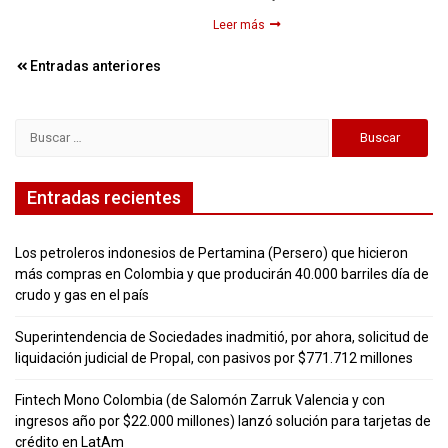
Leer más
Navegación
Entradas anteriores
de
entradas
Buscar:
Entradas recientes
Los petroleros indonesios de Pertamina (Persero) que hicieron
más compras en Colombia y que producirán 40.000 barriles día de
crudo y gas en el país
Superintendencia de Sociedades inadmitió, por ahora, solicitud de
liquidación judicial de Propal, con pasivos por $771.712 millones
Fintech Mono Colombia (de Salomón Zarruk Valencia y con
ingresos año por $22.000 millones) lanzó solución para tarjetas de
crédito en LatAm