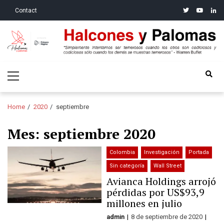
Skip
Skip
twitter
youtube
linke
Contact
to
to
navigation
content
Halcones y Palomas
“Simplemente intentamos ser temerosos cuando los otros son
Primary
codiciosos y codiciosos sólo cuando los demás se muestran
Menu
temerosos”: Warren Buffet
Home
2020
septiembre
Mes:
septiembre 2020
Colombia
Investigación
Portada
Sin categoría
Wall Street
Avianca Holdings arrojó
pérdidas por US$93,9
millones en julio
admin
8 de septiembre de 2020