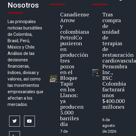
Nosotros
Canadiense
Tras
Arrow
compra
Las principales
y
de
noticias bursátiles
colombiana
unidad
de Colombia,
PetrolCo
de
Brasil, Perú,
pusieron
terapias
México y Chile.
en
de
Análisis de las
producción
restauración
tres
cardiovascula
decisiones
pozos
Penumbra
financieras,
en el
Inc.,
índices, divisas y
Bloque
BSC
valores, así como
Tapir
Colombia
las movimientos
en los
facturará
empresariales que
Llanos:
unos
afectan a los
ya
$400.000
mercados.
producen
millones
5.000
barriles
6 de
twitter
youtube
día
agosto
7 de
de 2026