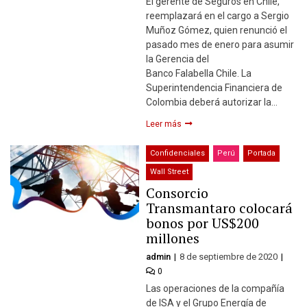
El gerente de Seguros en Chile,
reemplazará en el cargo a Sergio
Muñoz Gómez, quien renunció el
pasado mes de enero para asumir
la Gerencia del
Banco Falabella Chile. La
Superintendencia Financiera de
Colombia deberá autorizar la…
Leer más
Confidenciales
Perú
Portada
Wall Street
Consorcio
Transmantaro colocará
bonos por US$200
millones
admin
8 de septiembre de 2020
0
Las operaciones de la compañía
de ISA y el Grupo Energía de