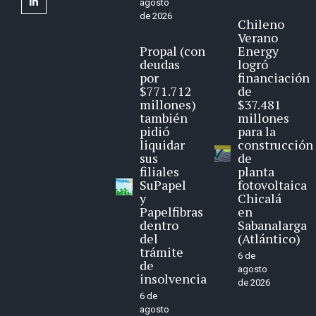
linkedin
agosto
de 2026
Chileno
Verano
Propal (con
Energy
deudas
logró
por
financiación
$771.712
de
millones)
$37.481
también
millones
pidió
para la
liquidar
construcción
sus
de
filiales
planta
SuPapel
fotovoltaica
y
Chicalá
Papelfibras
en
dentro
Sabanalarga
del
(Atlántico)
trámite
6 de
de
agosto
insolvencia
de 2026
6 de
agosto