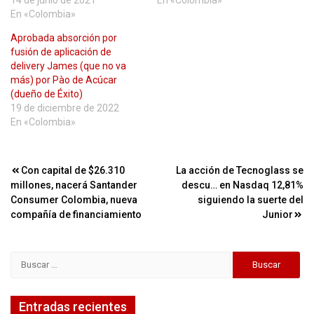
En «Colombia»
Aprobada absorción por
fusión de aplicación de
delivery James (que no va
más) por Pào de Acúcar
(dueño de Éxito)
19 de diciembre de 2022
En «Colombia»
Navegación
Con capital de $26.310
La acción de Tecnoglass se
millones, nacerá Santander
descu… en Nasdaq 12,81%
de
Consumer Colombia, nueva
siguiendo la suerte del
entradas
compañía de financiamiento
Junior
Buscar:
Entradas recientes