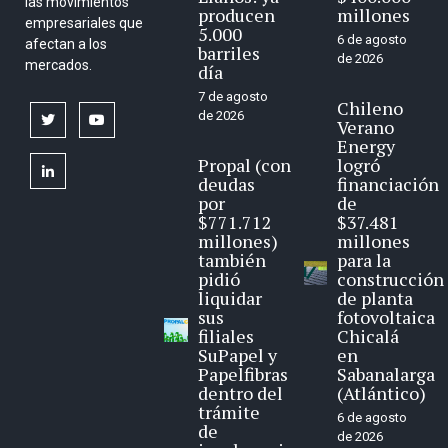
las movimientos
producen
millones
empresariales que
5.000
6 de agosto
afectan a los
barriles
de 2026
mercados.
día
7 de agosto
Chileno
de 2026
twitter
youtube
Verano
Energy
Propal (con
logró
linkedin
deudas
financiación
por
de
$771.712
$37.481
millones)
millones
también
para la
pidió
construcción
liquidar
de planta
sus
fotovoltaica
filiales
Chicalá
SuPapel y
en
Papelfibras
Sabanalarga
dentro del
(Atlántico)
trámite
6 de agosto
de
de 2026