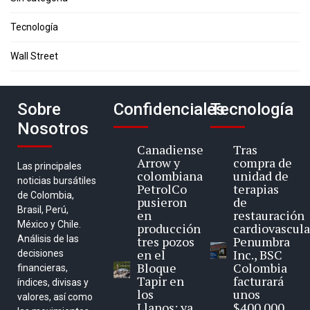
Tecnología
Wall Street
Sobre
Confidenciales
Tecnología
Nosotros
Canadiense
Tras
Arrow y
compra de
Las principales
colombiana
unidad de
noticias bursátiles
PetrolCo
terapias
de Colombia,
pusieron
de
Brasil, Perú,
en
restauración
México y Chile.
producción
cardiovascula
Análisis de las
tres pozos
Penumbra
en el
Inc., BSC
decisiones
Bloque
Colombia
financieras,
Tapir en
facturará
índices, divisas y
los
unos
valores, así como
Llanos: ya
$400.000