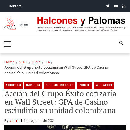
Skip
Skip
twitter
youtube
linke
Contact
to
to
navigation
content
Halcones y Palomas
“Simplemente intentamos ser temerosos cuando los otros son
Primary
codiciosos y codiciosos sólo cuando los demás se muestran
Menu
temerosos”: Warren Buffet
Home
2021
junio
14
Acción del Grupo Éxito cotizaría en Wall Street: GPA de Casino
escindiría su unidad colombiana
Colombia
iBovespa
Noticias recientes
Portada
Wall Street
Acción del Grupo Éxito cotizaría
en Wall Street: GPA de Casino
escindiría su unidad colombiana
By
admin
14 de junio de 2021