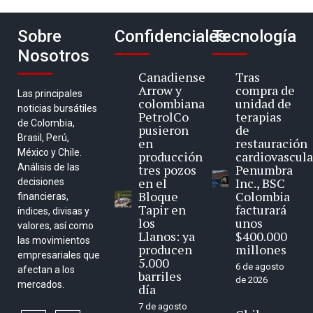
Sobre
Confidenciales
Tecnología
Nosotros
Canadiense
Tras
Arrow y
compra de
Las principales
colombiana
unidad de
noticias bursátiles
PetrolCo
terapias
de Colombia,
pusieron
de
Brasil, Perú,
en
restauración
México y Chile.
producción
cardiovascula
Análisis de las
tres pozos
Penumbra
en el
Inc., BSC
decisiones
Bloque
Colombia
financieras,
Tapir en
facturará
índices, divisas y
los
unos
valores, así como
Llanos: ya
$400.000
las movimientos
producen
millones
empresariales que
5.000
6 de agosto
afectan a los
barriles
de 2026
mercados.
día
7 de agosto