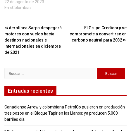
22 de agosto de 2023
En «Colombia»
Navegación
Aerolínea Sarpa despegará
El Grupo Credicorp se
motores con vuelos hacia
compromete a convertirse en
de
destinos nacionales e
carbono neutral para 2032
entradas
internacionales en diciembre
de 2021
Buscar:
Entradas recientes
Canadiense Arrow y colombiana PetrolCo pusieron en producción
tres pozos en el Bloque Tapir en los Llanos: ya producen 5.000
barriles día