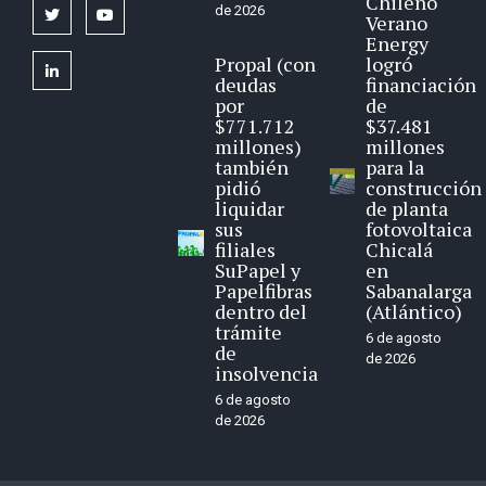
Chileno
de 2026
twitter
youtube
Verano
Energy
Propal (con
logró
linkedin
deudas
financiación
por
de
$771.712
$37.481
millones)
millones
también
para la
pidió
construcción
liquidar
de planta
sus
fotovoltaica
filiales
Chicalá
SuPapel y
en
Papelfibras
Sabanalarga
dentro del
(Atlántico)
trámite
6 de agosto
de
de 2026
insolvencia
6 de agosto
de 2026