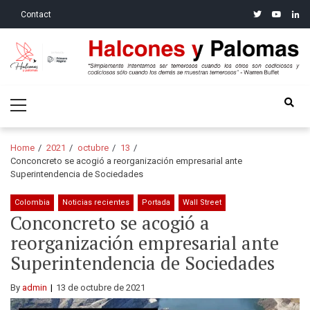
Skip
Skip
twitter
youtube
linke
Contact
to
to
navigation
content
Halcones y Palomas
“Simplemente intentamos ser temerosos cuando los otros son
Primary
codiciosos y codiciosos sólo cuando los demás se muestran
Menu
temerosos”: Warren Buffet
Home
2021
octubre
13
Conconcreto se acogió a reorganización empresarial ante
Superintendencia de Sociedades
Colombia
Noticias recientes
Portada
Wall Street
Conconcreto se acogió a
reorganización empresarial ante
Superintendencia de Sociedades
By
admin
13 de octubre de 2021